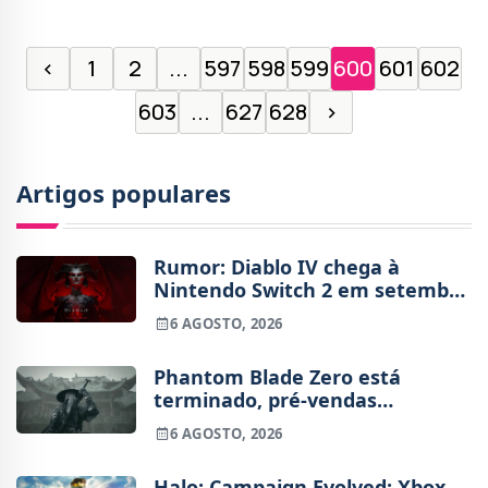
‹
1
2
...
597
598
599
600
601
602
603
...
627
628
›
Artigos populares
Rumor: Diablo IV chega à
Nintendo Switch 2 em setembro
e vai custar o preço de um jogo
6 AGOSTO, 2026
novo
Phantom Blade Zero está
terminado, pré-vendas
começam na próxima semana
6 AGOSTO, 2026
Halo: Campaign Evolved: Xbox