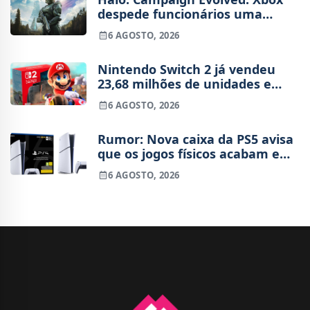
despede funcionários uma
semana após o lançamento
6 AGOSTO, 2026
Nintendo Switch 2 já vendeu
23,68 milhões de unidades e
está 4 milhões à frente da
6 AGOSTO, 2026
Switch original no mesmo
período
Rumor: Nova caixa da PS5 avisa
que os jogos físicos acabam em
2028
6 AGOSTO, 2026