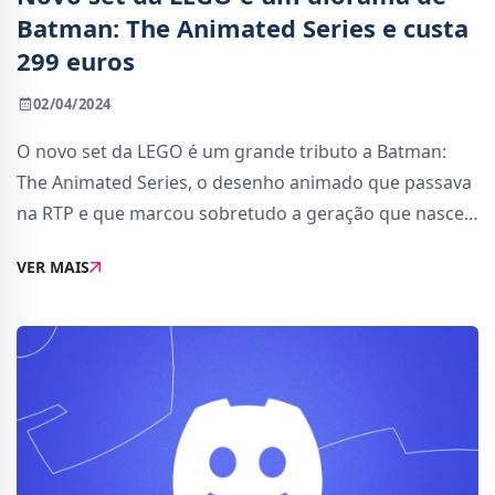
Batman: The Animated Series e custa
299 euros
02/04/2024
O novo set da LEGO é um grande tributo a Batman:
The Animated Series, o desenho animado que passava
na RTP e que marcou sobretudo a geração que nasceu
nos anos 90.O conjunto chama-se &quot;Batman: The
VER MAIS
Animated Series – Gotham City&quot; e trata-