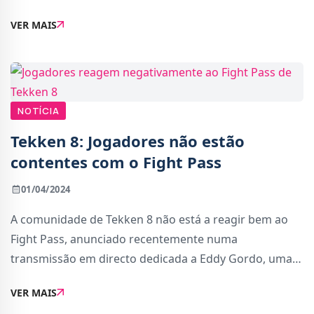
Inverno: como perder a barriga a tempo do Verão?
VER MAIS
Contrariamente à crença comum, fazer abdominais
não é a
NOTÍCIA
Tekken 8: Jogadores não estão
contentes com o Fight Pass
01/04/2024
A comunidade de Tekken 8 não está a reagir bem ao
Fight Pass, anunciado recentemente numa
transmissão em directo dedicada a Eddy Gordo, uma
das personagens adicionais para o jogo.O Fight Pass é
VER MAIS
o equivalente de Tekken 8 ao &quot;Battle Pass&quot;