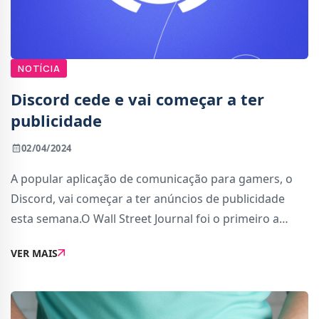
NOTÍCIA
Discord cede e vai começar a ter
publicidade
02/04/2024
A popular aplicação de comunicação para gamers, o
Discord, vai começar a ter anúncios de publicidade
esta semana.O Wall Street Journal foi o primeiro a
avançar com a informação, citando fontes familiares
VER MAIS
com os planos da companhia, e mais ta