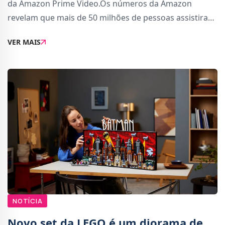
da Amazon Prime Video.Os números da Amazon
revelam que mais de 50 milhões de pessoas assistiram
ao remake de 2024 de Road House. Estes são apenas
VER MAIS
os números das primeiras duas semanas (o filme es
NOTÍCIA
Novo set da LEGO é um diorama de