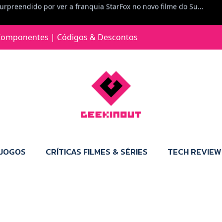
Jorge Loureiro | Fearme diz: A versão da Switch 2 tem censura... mas também não perdes muito.
e com vontade para comprar para a Switch 2 :P
omponentes | Códigos & Descontos
Jorge Loureiro | Fearme diz: Boas, obrigado pelo teu comentário. Talvez seja verdade que a Microsoft está a tentar redefinir o futuro dos jogos, mas para uma marca que já trocou de estratégia tantas vezes, é difícil acreditar em mais uma virada de direção. Basta lembrar do Kinect, da aposta no cloud gaming, ou mesmo do discurso de que os exclusivos eram "essenciais": todas essas promessas acabaram por perder força com o tempo. Além disso, há um ponto chave que estás a ignorar: as consolas Xbox. Está à vista que foram praticamente abandonadas. Quem comprou uma Xbox Series X a pensar que ia ser a máquina indispensável para jogar exclusivos, ficou a arder, porque hoje esses jogos chegam também ao PC e, cada vez mais, até à concorrência. Isso mina a identidade da marca e enfraquece a confiança dos jogadores. A PlayStation até pode estar a lançar alguns jogos na Xbox como o Helldivers 2, mas não é o catálogo inteiro. Desta forma, as consolas PS5 continuam a ter valor.
 JOGOS
CRÍTICAS FILMES & SÉRIES
TECH REVIEW