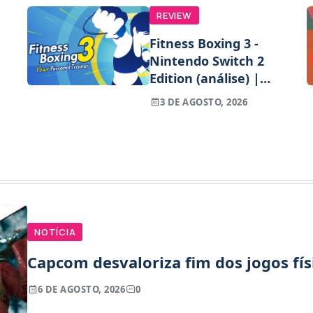
REVIEW
Fitness Boxing 3 -
Nintendo Switch 2
Edition (análise) |
Treinos refinados,
3 DE AGOSTO, 2026
mas ainda fora de
ritmo
NOTÍCIA
Capcom desvaloriza fim dos jogos fís
6 DE AGOSTO, 2026
0