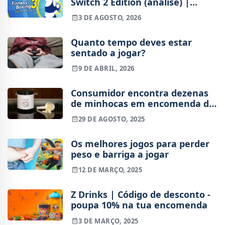
Switch 2 Edition (análise) |
Treinos refinados, mas ainda
3 DE AGOSTO, 2026
fora de ritmo
Quanto tempo deves estar
sentado a jogar?
9 DE ABRIL, 2026
Consumidor encontra dezenas
de minhocas em encomenda de
proteína
29 DE AGOSTO, 2025
Os melhores jogos para perder
peso e barriga a jogar
12 DE MARÇO, 2025
Z Drinks | Código de desconto -
poupa 10% na tua encomenda
3 DE MARÇO, 2025