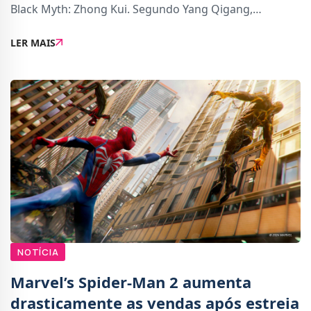
Black Myth: Zhong Kui. Segundo Yang Qigang,
cofundador da Game Science, a equipa não quer
LER MAIS
apressar o desenvolvimento do jogo através de fe
NOTÍCIA
Marvel’s Spider-Man 2 aumenta
drasticamente as vendas após estreia