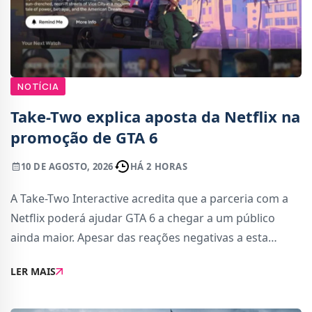
NOTÍCIA
Take-Two explica aposta da Netflix na
promoção de GTA 6
10 DE AGOSTO, 2026
HÁ 2 HORAS
A Take-Two Interactive acredita que a parceria com a
Netflix poderá ajudar GTA 6 a chegar a um público
ainda maior. Apesar das reações negativas a esta
estratégia de promoção, a empresa considera que
LER MAIS
existe uma grande audiência na plataforma