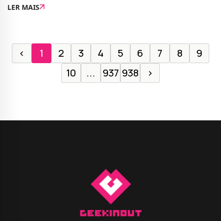
LER MAIS
maximizar os teus treinos, esta é uma das opç
‹
1
2
3
4
5
6
7
8
9
10
...
937
938
›