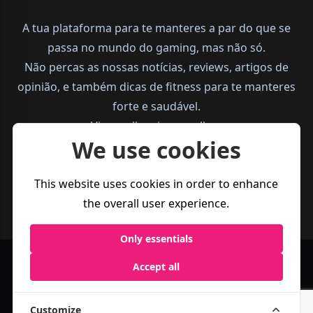
A tua plataforma para te manteres a par do que se
passa no mundo do gaming, mas não só.
Não percas as nossas notícias, reviews, artigos de
opinião, e também dicas de fitness para te manteres
forte e saudável.
Vive melhor, joga melhor.
We use cookies
This website uses cookies in order to enhance
the overall user experience.
Only essentials
Política de
Termos e
Accept all
Business
Privacidade
Condições
Customize