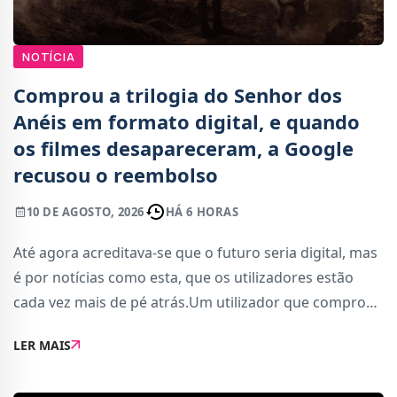
NOTÍCIA
Comprou a trilogia do Senhor dos
Anéis em formato digital, e quando
os filmes desapareceram, a Google
recusou o reembolso
10 DE AGOSTO, 2026
HÁ 6 HORAS
Até agora acreditava-se que o futuro seria digital, mas
é por notícias como esta, que os utilizadores estão
cada vez mais de pé atrás.Um utilizador que comprou
as edições alargadas da trilogia do Senhor dos Anéis
LER MAIS
de Peter Jackson no Google P