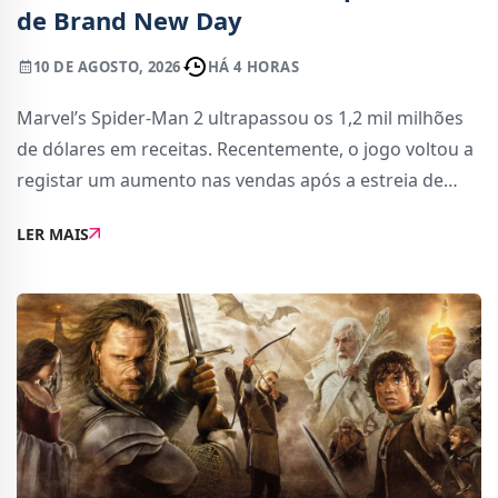
de Brand New Day
10 DE AGOSTO, 2026
HÁ 4 HORAS
Marvel’s Spider-Man 2 ultrapassou os 1,2 mil milhões
de dólares em receitas. Recentemente, o jogo voltou a
registar um aumento nas vendas após a estreia de
Spider-Man: Brand New Day, o novo filme do Homem-
LER MAIS
Aranha protagonizado por Tom Holland.De