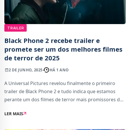
TRAILER
Black Phone 2 recebe trailer e
promete ser um dos melhores filmes
de terror de 2025
2 DE JUNHO, 2025
HÁ 1 ANO
A Universal Pictures revelou finalmente o primeiro
trailer de Black Phone 2 e tudo indica que estamos
perante um dos filmes de terror mais promissores de
2025.Realizado por Scott Derrickson (Sinister, Doctor
LER MAIS
Strange), o filme marca o regresso do real