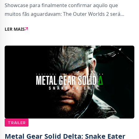
Showcase para finalmente confirmar aquilo que
muitos fãs aguardavam: The Outer Worlds 2 será
lançado a 29 de outubro de 2025 para Xbox Series X|S,
LER MAIS
PC e PS5, com lançamento no Game Pass no próprio
TRAILER
Metal Gear Solid Delta: Snake Eater