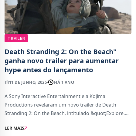
TRAILER
Death Stranding 2: On the Beach"
ganha novo trailer para aumentar
hype antes do lançamento
11 DE JUNHO, 2025
HÁ 1 ANO
A Sony Interactive Entertainment e a Kojima
Productions revelaram um novo trailer de Death
Stranding 2: On the Beach, intitulado &quot;Explore.
Connect. Survive.&quot;. O vídeo destaca o tom
LER MAIS
atmosférico e ambicioso da continuação do aclamado