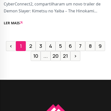
CyberConnect2, compartilharam um novo trailer de
Demon Slayer: Kimetsu no Yaiba – The Hinokami
Chronicles 2 para destacar a estreia da nova
LER MAIS
personagem jogável Yoriichi Type Zero.Yoriichi Type
Zero, consid
‹
1
2
3
4
5
6
7
8
9
10
...
20
21
›