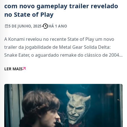
com novo gameplay trailer revelado
no State of Play
5 DE JUNHO, 2025
HÁ 1 ANO
A Konami revelou no recente State of Play um novo
trailer da jogabilidade de Metal Gear Solida Delta:
Snake Eater, o aguardado remake do clássico de 2004
que tem data de lançamento marcada para 28 de
LER MAIS
agosto de 2025.O remake recupera todos os elemen