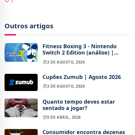
1
Outros artigos
Fitness Boxing 3 - Nintendo
Switch 2 Edition (análise) |
Treinos refinados, mas ainda
3 DE AGOSTO, 2026
fora de ritmo
Cupões Zumub | Agosto 2026
3 DE AGOSTO, 2026
Quanto tempo deves estar
sentado a jogar?
9 DE ABRIL, 2026
Consumidor encontra dezenas