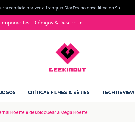
Jorge Loureiro | Fearme diz: A versão da Switch 2 tem censura... mas também não perdes muito.
e com vontade para comprar para a Switch 2 :P
omponentes | Códigos & Descontos
Jorge Loureiro | Fearme diz: Boas, obrigado pelo teu comentário. Talvez seja verdade que a Microsoft está a tentar redefinir o futuro dos jogos, mas para uma marca que já trocou de estratégia tantas vezes, é difícil acreditar em mais uma virada de direção. Basta lembrar do Kinect, da aposta no cloud gaming, ou mesmo do discurso de que os exclusivos eram "essenciais": todas essas promessas acabaram por perder força com o tempo. Além disso, há um ponto chave que estás a ignorar: as consolas Xbox. Está à vista que foram praticamente abandonadas. Quem comprou uma Xbox Series X a pensar que ia ser a máquina indispensável para jogar exclusivos, ficou a arder, porque hoje esses jogos chegam também ao PC e, cada vez mais, até à concorrência. Isso mina a identidade da marca e enfraquece a confiança dos jogadores. A PlayStation até pode estar a lançar alguns jogos na Xbox como o Helldivers 2, mas não é o catálogo inteiro. Desta forma, as consolas PS5 continuam a ter valor.
 JOGOS
CRÍTICAS FILMES & SÉRIES
TECH REVIEW
al Floette e desbloquear a Mega Floette