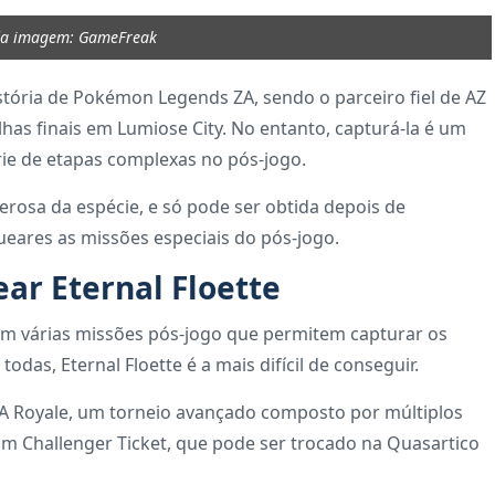
da imagem: GameFreak
istória de Pokémon Legends ZA, sendo o parceiro fiel de AZ
as finais em Lumiose City. No entanto, capturá-la é um
rie de etapas complexas no pós-jogo.
derosa da espécie, e só pode ser obtida depois de
ueares as missões especiais do pós-jogo.
ar Eternal Floette
gem várias missões pós-jogo que permitem capturar os
 todas, Eternal Floette é a mais difícil de conseguir.
 Z-A Royale, um torneio avançado composto por múltiplos
 Challenger Ticket, que pode ser trocado na Quasartico