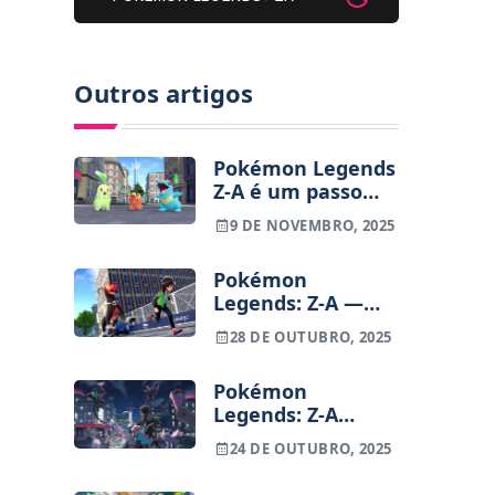
Outros artigos
Pokémon Legends
Z-A é um passo
em frente, mas
9 DE NOVEMBRO, 2025
ainda longe do
que a série
Pokémon
merece
Legends: Z-A —
Todos os Alpha
28 DE OUTUBRO, 2025
Pokémon e onde
encontrá-los
Pokémon
Legends: Z-A
vende 5,8 milhões
24 DE OUTUBRO, 2025
de cópias na
primeira semana