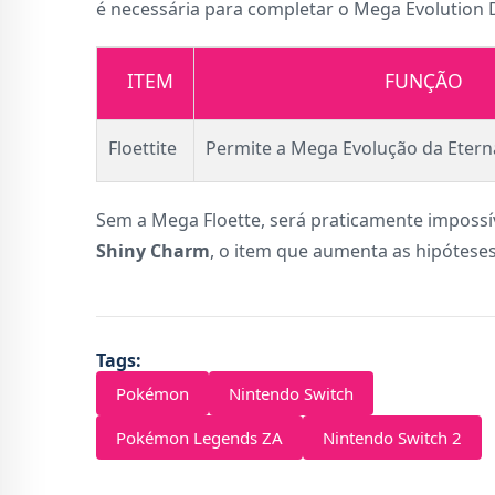
é necessária para completar o Mega Evolution D
ITEM
FUNÇÃO
Floettite
Permite a Mega Evolução da Eterna
Sem a Mega Floette, será praticamente impossív
Shiny Charm
, o item que aumenta as hipótese
Tags:
Pokémon
Nintendo Switch
Pokémon Legends ZA
Nintendo Switch 2