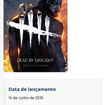
Data de lançamento
14 de Junho de 2016