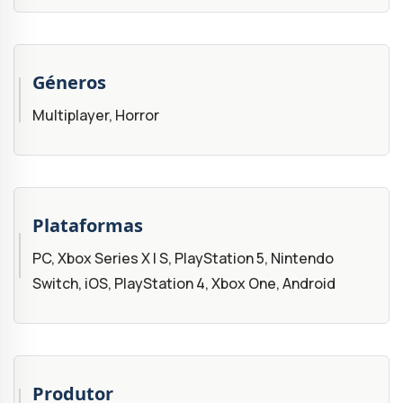
Géneros
Multiplayer, Horror
Plataformas
PC, Xbox Series X | S, PlayStation 5, Nintendo
Switch, iOS, PlayStation 4, Xbox One, Android
Produtor