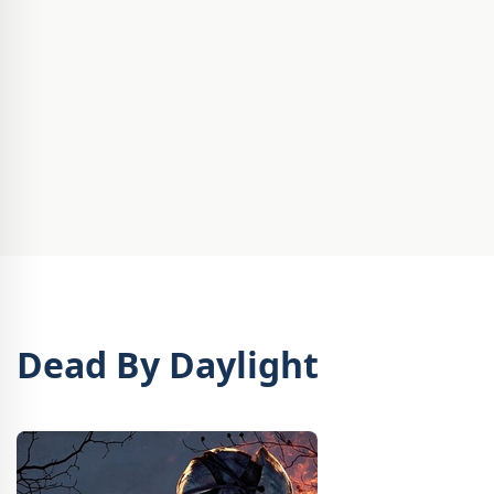
Dead By Daylight