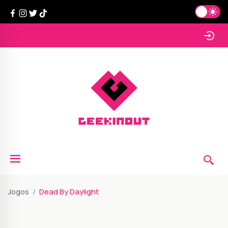
Jogos
Dead By Daylight