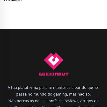
lançamento da versão para a Nintendo Switch 2, ...
A tua plataforma para te manteres a par do que se
passa no mundo do gaming, mas não só.
Não percas as nossas notícias, reviews, artigos de