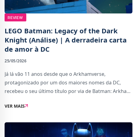
REVIEW
LEGO Batman: Legacy of the Dark
Knight (Análise) | A derradeira carta
de amor à DC
25/05/2026
Já lá vão 11 anos desde que o Arkhamverse,
protagonizado por um dos maiores nomes da DC,
recebeu o seu último título por via de Batman: Arkham
Knight. Após isso, os fãs só tiveram nas suas mãos
VER MAIS
uma “continuação” do universo através do...