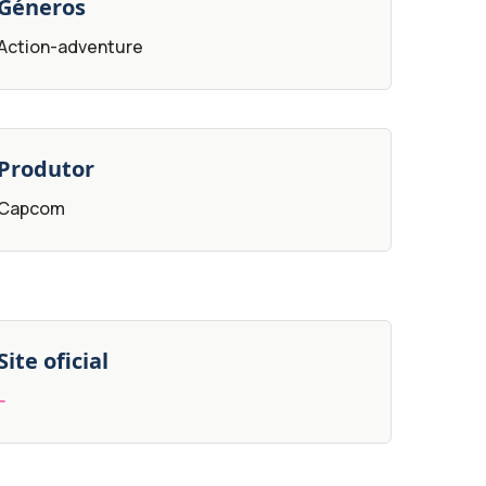
Géneros
Action-adventure
Produtor
Capcom
Site oficial
--