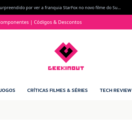
Jorge Loureiro | Fearme diz: A versão da Switch 2 tem censura... mas também não perdes muito.
e com vontade para comprar para a Switch 2 :P
omponentes | Códigos & Descontos
Jorge Loureiro | Fearme diz: Boas, obrigado pelo teu comentário. Talvez seja verdade que a Microsoft está a tentar redefinir o futuro dos jogos, mas para uma marca que já trocou de estratégia tantas vezes, é difícil acreditar em mais uma virada de direção. Basta lembrar do Kinect, da aposta no cloud gaming, ou mesmo do discurso de que os exclusivos eram "essenciais": todas essas promessas acabaram por perder força com o tempo. Além disso, há um ponto chave que estás a ignorar: as consolas Xbox. Está à vista que foram praticamente abandonadas. Quem comprou uma Xbox Series X a pensar que ia ser a máquina indispensável para jogar exclusivos, ficou a arder, porque hoje esses jogos chegam também ao PC e, cada vez mais, até à concorrência. Isso mina a identidade da marca e enfraquece a confiança dos jogadores. A PlayStation até pode estar a lançar alguns jogos na Xbox como o Helldivers 2, mas não é o catálogo inteiro. Desta forma, as consolas PS5 continuam a ter valor.
 JOGOS
CRÍTICAS FILMES & SÉRIES
TECH REVIEW