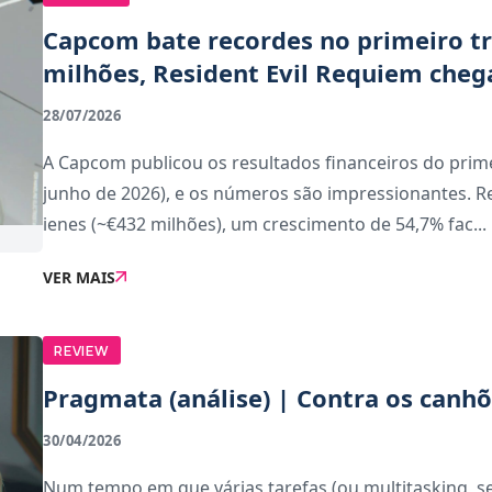
Capcom bate recordes no primeiro t
milhões, Resident Evil Requiem cheg
28/07/2026
A Capcom publicou os resultados financeiros do primei
junho de 2026), e os números são impressionantes. Re
ienes (~€432 milhões), um crescimento de 54,7% fac...
VER MAIS
REVIEW
Pragmata (análise) | Contra os canhõ
30/04/2026
Num tempo em que várias tarefas (ou multitasking, s