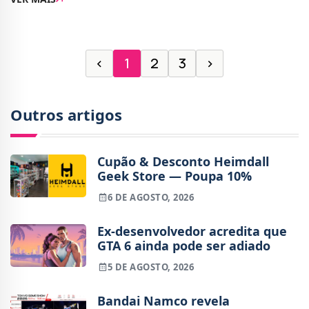
de consolas, incluindo a PlayStation 5, X
‹
1
2
3
›
Outros artigos
Cupão & Desconto Heimdall
Geek Store — Poupa 10%
6 DE AGOSTO, 2026
Ex-desenvolvedor acredita que
GTA 6 ainda pode ser adiado
5 DE AGOSTO, 2026
Bandai Namco revela