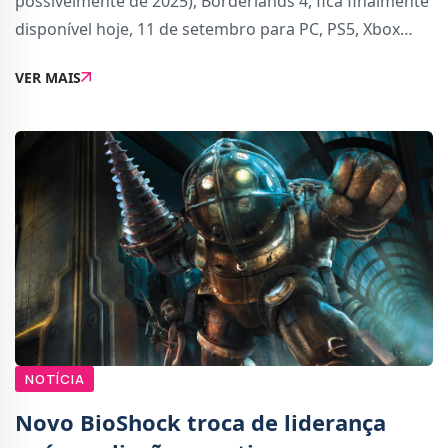
possivelmente de 2025), Borderlands 4, fica finalmente
disponível hoje, 11 de setembro para PC, PS5, Xbox
Series X | S e também Nintendo Switch 2.Desenvolvido
VER MAIS
pela Gearbox Software (os criadores da saga),
NOTÍCIA
Novo BioShock troca de liderança