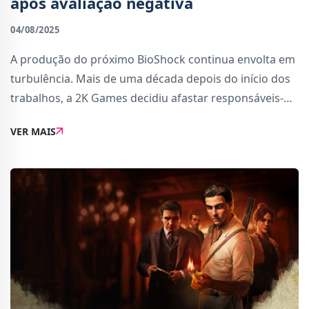
após avaliação negativa
04/08/2025
A produção do próximo BioShock continua envolta em
turbulência. Mais de uma década depois do início dos
trabalhos, a 2K Games decidiu afastar responsáveis-
chave e reformular elementos importantes do projeto,
VER MAIS
incluindo a sua narrativa.Segundo a