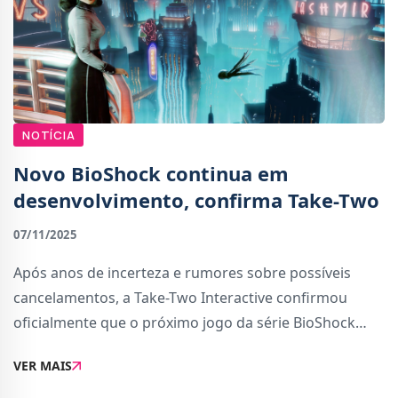
NOTÍCIA
Novo BioShock continua em
desenvolvimento, confirma Take-Two
07/11/2025
Após anos de incerteza e rumores sobre possíveis
cancelamentos, a Take-Two Interactive confirmou
oficialmente que o próximo jogo da série BioShock
continua em desenvolvimento. Esta notícia surgiu
VER MAIS
depois de um período turbulento para o estúdio