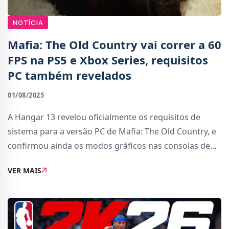
NOTÍCIA
Mafia: The Old Country vai correr a 60
FPS na PS5 e Xbox Series, requisitos
PC também revelados
01/08/2025
A Hangar 13 revelou oficialmente os requisitos de
sistema para a versão PC de Mafia: The Old Country, e
confirmou ainda os modos gráficos nas consolas de
nova geração. No PC, o jogo exigirá hardware robusto
VER MAIS
para quem quiser usufruir das definiç