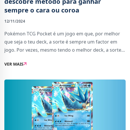
descobre método para ganhar
sempre o cara ou coroa
12/11/2024
Pokémon TCG Pocket é um jogo em que, por melhor
que seja o teu deck, a sorte é sempre um factor em
jogo. Por vezes, mesmo tendo o melhor deck, a sorte
pode estar do lado do teu adversário e ele ganha a
VER MAIS
partida devido às várias habilidades e mec