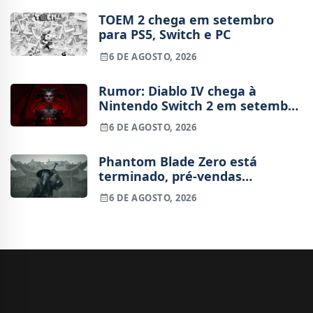
TOEM 2 chega em setembro
para PS5, Switch e PC
6 DE AGOSTO, 2026
Rumor: Diablo IV chega à
Nintendo Switch 2 em setembro
e vai custar o preço de um jogo
6 DE AGOSTO, 2026
novo
Phantom Blade Zero está
terminado, pré-vendas
começam na próxima semana
6 DE AGOSTO, 2026