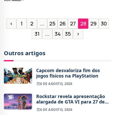
evento oferece várias recompensas e e
‹
1
2
...
25
26
27
28
29
30
31
...
34
35
›
Outros artigos
Capcom desvaloriza fim dos
jogos físicos na PlayStation
6 DE AGOSTO, 2026
Rockstar revela apresentação
alargada de GTA VI para 27 de
agosto
6 DE AGOSTO, 2026