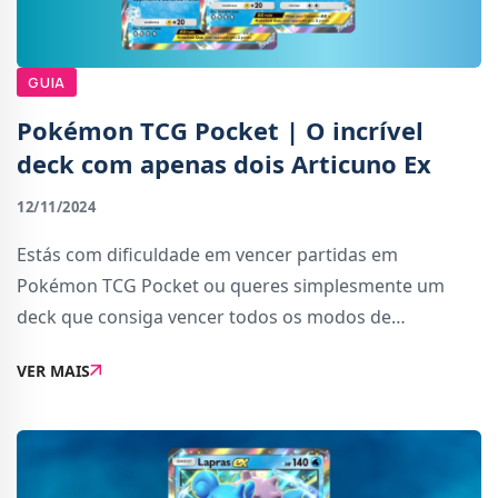
GUIA
Pokémon TCG Pocket | O incrível
deck com apenas dois Articuno Ex
12/11/2024
Estás com dificuldade em vencer partidas em
Pokémon TCG Pocket ou queres simplesmente um
deck que consiga vencer todos os modos de
dificuldade no single-player? O deck que vamos
VER MAIS
apresentar hoje é extremamente simples e eficaz, para
além de ser ca