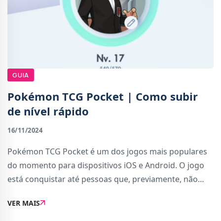
GUIA
Pokémon TCG Pocket | Como subir
de nível rápido
16/11/2024
Pokémon TCG Pocket é um dos jogos mais populares
do momento para dispositivos iOS e Android. O jogo
está conquistar até pessoas que, previamente, não
tinham interesse no Trading Card Game de Pokémon.
VER MAIS
Apesar do jogo ser relativamente simples, é