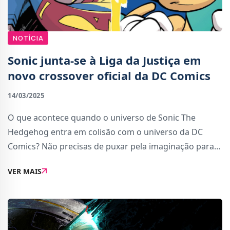
NOTÍCIA
Sonic junta-se à Liga da Justiça em
novo crossover oficial da DC Comics
14/03/2025
O que acontece quando o universo de Sonic The
Hedgehog entra em colisão com o universo da DC
Comics? Não precisas de puxar pela imaginação para
saber o que acontece, porque a DC Comics e a IDW
VER MAIS
Publishing estão prestes a lançar uma nova banda de