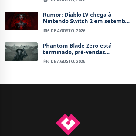
Rumor: Diablo IV chega à
Nintendo Switch 2 em setembro
e vai custar o preço de um jogo
6 DE AGOSTO, 2026
novo
Phantom Blade Zero está
terminado, pré-vendas
começam na próxima semana
6 DE AGOSTO, 2026