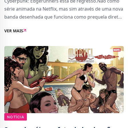
Cyberpunk: Edgerunners está de regresso.Não como
série animada na Netflix, mas sim através de uma nova
banda desenhada que funciona como prequela direta
ao aclamado anime de 2022. O anúncio foi feito hoje
VER MAIS
por parte da CD Projekt Red e da Dark Ho
NOTÍCIA