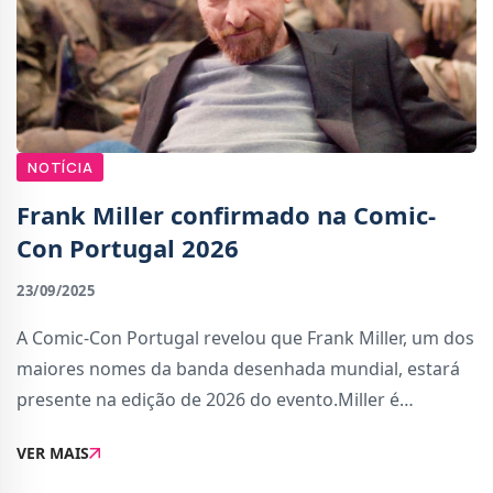
NOTÍCIA
Frank Miller confirmado na Comic-
Con Portugal 2026
23/09/2025
A Comic-Con Portugal revelou que Frank Miller, um dos
maiores nomes da banda desenhada mundial, estará
presente na edição de 2026 do evento.Miller é
considerado um dos autores mais influentes da
VER MAIS
cultura pop, conhecido pelo seu estilo intenso e es