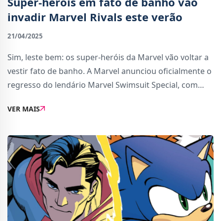
Super-heróis em fato de banho vão
invadir Marvel Rivals este verão
21/04/2025
Sim, leste bem: os super-heróis da Marvel vão voltar a
vestir fato de banho. A Marvel anunciou oficialmente o
regresso do lendário Marvel Swimsuit Special, com
uma nova edição marcada para julho de
VER MAIS
2025.Intitulada Marvel Swimsuit Special: Friend