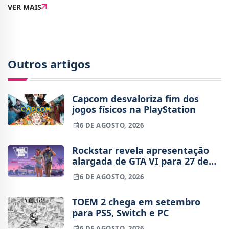
VER MAIS
versão animada de Fallen Asteria, um
Outros artigos
Capcom desvaloriza fim dos
jogos físicos na PlayStation
6 DE AGOSTO, 2026
Rockstar revela apresentação
alargada de GTA VI para 27 de
agosto
6 DE AGOSTO, 2026
TOEM 2 chega em setembro
para PS5, Switch e PC
6 DE AGOSTO, 2026