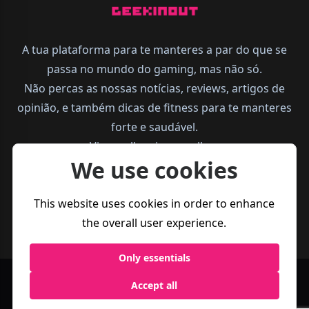
A tua plataforma para te manteres a par do que se
passa no mundo do gaming, mas não só.
Não percas as nossas notícias, reviews, artigos de
opinião, e também dicas de fitness para te manteres
forte e saudável.
Vive melhor, joga melhor.
We use cookies
This website uses cookies in order to enhance
the overall user experience.
Only essentials
Accept all
Política de
Termos e
Business
Privacidade
Condições