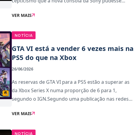
cepticismo que a nova consola da Sony pudesse
aproximar-se desses valores – mesmo depois da
VER MAIS
marca ter aumentado o preço da PS5 Pro para 899
euro
NOTÍCIA
GTA VI está a vender 6 vezes mais na
PS5 do que na Xbox
26/06/2026
As reservas de GTA VI para a PS5 estão a superar as
da Xbox Series X numa proporção de 6 para 1,
segundo o IGN.Segundo uma publicação nas redes
sociais, os números são surpreendentes mesmo
VER MAIS
tendo em conta o histórico de vendas das duas
consola
NOTÍCIA