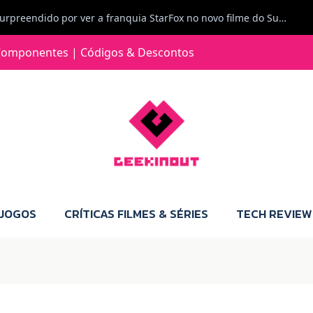
Jorge Loureiro | Fearme diz: A versão da Switch 2 tem censura... mas também não perdes muito.
e com vontade para comprar para a Switch 2 :P
omponentes | Códigos & Descontos
Jorge Loureiro | Fearme diz: Boas, obrigado pelo teu comentário. Talvez seja verdade que a Microsoft está a tentar redefinir o futuro dos jogos, mas para uma marca que já trocou de estratégia tantas vezes, é difícil acreditar em mais uma virada de direção. Basta lembrar do Kinect, da aposta no cloud gaming, ou mesmo do discurso de que os exclusivos eram "essenciais": todas essas promessas acabaram por perder força com o tempo. Além disso, há um ponto chave que estás a ignorar: as consolas Xbox. Está à vista que foram praticamente abandonadas. Quem comprou uma Xbox Series X a pensar que ia ser a máquina indispensável para jogar exclusivos, ficou a arder, porque hoje esses jogos chegam também ao PC e, cada vez mais, até à concorrência. Isso mina a identidade da marca e enfraquece a confiança dos jogadores. A PlayStation até pode estar a lançar alguns jogos na Xbox como o Helldivers 2, mas não é o catálogo inteiro. Desta forma, as consolas PS5 continuam a ter valor.
 JOGOS
CRÍTICAS FILMES & SÉRIES
TECH REVIEW