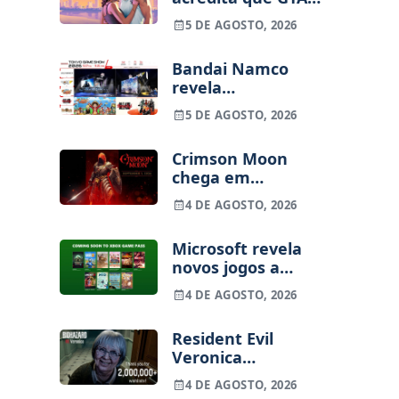
ainda pode ser
5 DE AGOSTO, 2026
adiado
Bandai Namco
revela
alinhamento para
5 DE AGOSTO, 2026
a Tokyo Game
Show 2026
Crimson Moon
chega em
setembro para
4 DE AGOSTO, 2026
consolas e PC
Microsoft revela
novos jogos a
caminho do Xbox
4 DE AGOSTO, 2026
Game Pass em
agosto
Resident Evil
Veronica
ultrapassa os 2
4 DE AGOSTO, 2026
milhões de