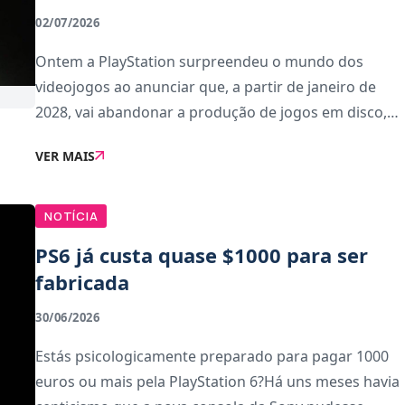
02/07/2026
Ontem a PlayStation surpreendeu o mundo dos
videojogos ao anunciar que, a partir de janeiro de
2028, vai abandonar a produção de jogos em disco,
ou aquilo que é comumente chamado de formato
VER MAIS
físico.Apesar de ainda não ser oficial, a Xbox vai segu
NOTÍCIA
PS6 já custa quase $1000 para ser
fabricada
30/06/2026
Estás psicologicamente preparado para pagar 1000
euros ou mais pela PlayStation 6?Há uns meses havia