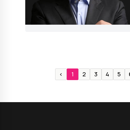
‹
1
2
3
4
5