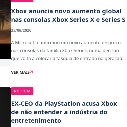
Xbox anuncia novo aumento global
nas consolas Xbox Series X e Series S
25/06/2026
A Microsoft confirmou um novo aumento de preço
nas consolas da família Xbox Series, numa decisão
que volta a colocar a fasquia de entrada na geração
atual mais alta do que nunca. Os novos valores
VER MAIS
entram em vigor a 1 de agosto.Novos preços em d�
NOTÍCIA
EX-CEO da PlayStation acusa Xbox
de não entender a indústria do
entretenimento