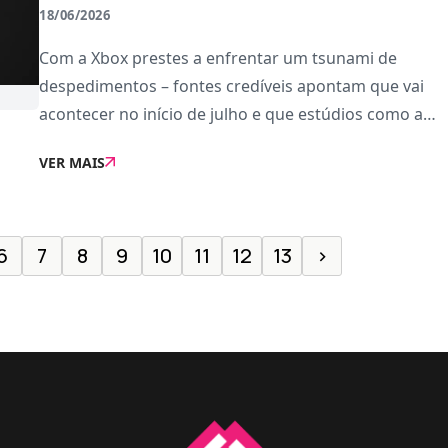
18/06/2026
Com a Xbox prestes a enfrentar um tsunami de
despedimentos – fontes credíveis apontam que vai
acontecer no início de julho e que estúdios como a
Compulsion Games e Ninja Theory serão encerrados
VER MAIS
– os especialistas e analistas da indústria dos
6
7
8
9
10
11
12
13
›