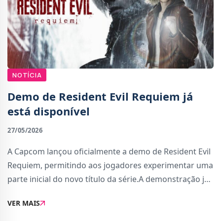
NOTÍCIA
Demo de Resident Evil Requiem já
está disponível
27/05/2026
A Capcom lançou oficialmente a demo de Resident Evil
Requiem, permitindo aos jogadores experimentar uma
parte inicial do novo título da série.A demonstração já
pode ser descarregada para PlayStation 5, Xbox Series,
VER MAIS
Nintendo Switch 2 e PC (via S