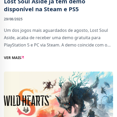
Lost Soul Aside já tem demo
disponível na Steam e PS5
29/08/2025
Um dos jogos mais aguardados de agosto, Lost Soul
Aside, acaba de receber uma demo gratuita para
PlayStation 5 e PC via Steam. A demo coincide com o
lançamento oficial do jogo, que aconteceu na
VER MAIS
madrugada de hoje em Portugal.Segundo a
PlayStation Sto