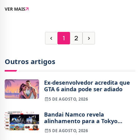
para setembro deste ano, vai receber ainda hoje uma
VER MAIS
demo é, sem dúvida, uma boa notícia.Contudo,
‹
1
2
›
Outros artigos
Ex-desenvolvedor acredita que
GTA 6 ainda pode ser adiado
5 DE AGOSTO, 2026
Bandai Namco revela
alinhamento para a Tokyo
Game Show 2026
5 DE AGOSTO, 2026