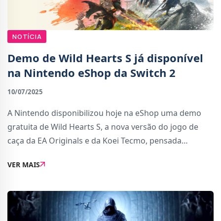
NOTÍCIA
Demo de Wild Hearts S já disponível
na Nintendo eShop da Switch 2
10/07/2025
A Nintendo disponibilizou hoje na eShop uma demo
gratuita de Wild Hearts S, a nova versão do jogo de
caça da EA Originals e da Koei Tecmo, pensada
exclusivamente para a Nintendo Switch 2. A versão
VER MAIS
completa do jogo será lançada a 25 de julho de 2