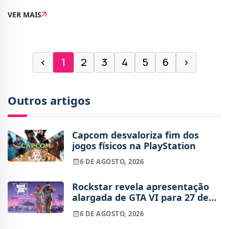
God of War de 2018.Os números no canal oficial da
VER MAIS
PlayStation – comparando ambos os
‹
1
2
3
4
5
6
›
Outros artigos
Capcom desvaloriza fim dos
jogos físicos na PlayStation
6 DE AGOSTO, 2026
Rockstar revela apresentação
alargada de GTA VI para 27 de
agosto
6 DE AGOSTO, 2026