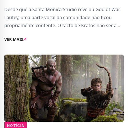
Desde que a Santa Monica Studio revelou God of War
Laufey, uma parte vocal da comunidade não ficou
propriamente contente. O facto de Kratos não ser a
personagem jogável principal foi suficiente para gerar
VER MAIS
uma onda de críticas: algumas legítimas,
NOTÍCIA