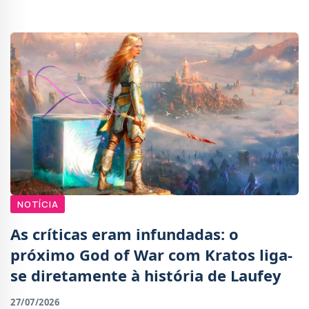
Hurst, que tinha sido originalmente escolhido
NOTÍCIA
As críticas eram infundadas: o
próximo God of War com Kratos liga-
se diretamente à história de Laufey
27/07/2026