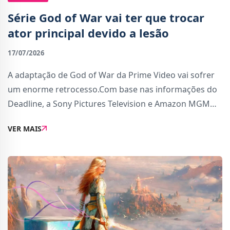
Série God of War vai ter que trocar
ator principal devido a lesão
17/07/2026
A adaptação de God of War da Prime Video vai sofrer
um enorme retrocesso.Com base nas informações do
Deadline, a Sony Pictures Television e Amazon MGM
Studios decidiram procurar um novo ator para
VER MAIS
representar Kratos depois de uma lesão de Ryan Hu