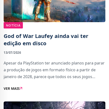
NOTÍCIA
God of War Laufey ainda vai ter
edição em disco
13/07/2026
Apesar da PlayStation ter anunciado planos para parar
a produção de jogos em formato físico a partir de
janeiro de 2028, parece que todos os seus jogos
continuarão a ser lançados neste formato até lá. E isto
VER MAIS
inclui God of War Laufey, que desde