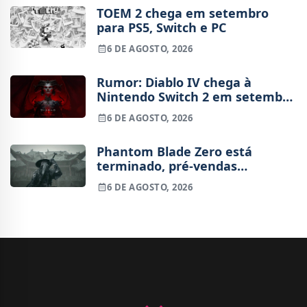
TOEM 2 chega em setembro
para PS5, Switch e PC
6 DE AGOSTO, 2026
Rumor: Diablo IV chega à
Nintendo Switch 2 em setembro
e vai custar o preço de um jogo
6 DE AGOSTO, 2026
novo
Phantom Blade Zero está
terminado, pré-vendas
começam na próxima semana
6 DE AGOSTO, 2026