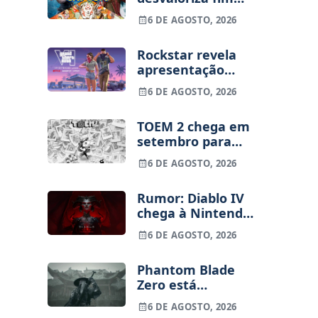
dos jogos físicos
6 DE AGOSTO, 2026
na PlayStation
Rockstar revela
apresentação
alargada de GTA
6 DE AGOSTO, 2026
VI para 27 de
agosto
TOEM 2 chega em
setembro para
PS5, Switch e PC
6 DE AGOSTO, 2026
Rumor: Diablo IV
chega à Nintendo
Switch 2 em
6 DE AGOSTO, 2026
setembro e vai
custar o preço de
Phantom Blade
um jogo novo
Zero está
terminado, pré-
6 DE AGOSTO, 2026
vendas começam