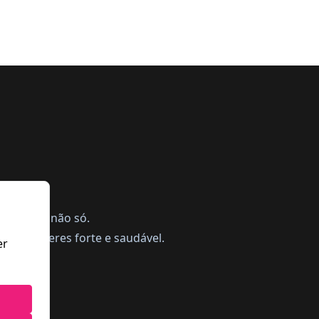
ing, mas não só.
a te manteres forte e saudável.
er