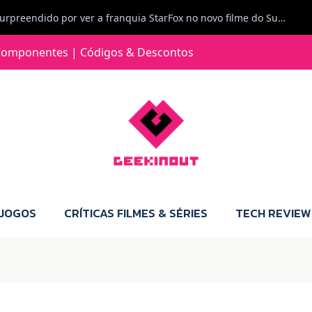
Jorge Loureiro | Fearme diz: A versão da Switch 2 tem censura... mas também não perdes muito.
omponentes | Códigos & Descontos
e com vontade para comprar para a Switch 2 :P
Jorge Loureiro | Fearme diz: Boas, obrigado pelo teu comentário. Talvez seja verdade que a Microsoft está a tentar redefinir o futuro dos jogos, mas para uma marca que já trocou de estratégia tantas vezes, é difícil acreditar em mais uma virada de direção. Basta lembrar do Kinect, da aposta no cloud gaming, ou mesmo do discurso de que os exclusivos eram "essenciais": todas essas promessas acabaram por perder força com o tempo. Além disso, há um ponto chave que estás a ignorar: as consolas Xbox. Está à vista que foram praticamente abandonadas. Quem comprou uma Xbox Series X a pensar que ia ser a máquina indispensável para jogar exclusivos, ficou a arder, porque hoje esses jogos chegam também ao PC e, cada vez mais, até à concorrência. Isso mina a identidade da marca e enfraquece a confiança dos jogadores. A PlayStation até pode estar a lançar alguns jogos na Xbox como o Helldivers 2, mas não é o catálogo inteiro. Desta forma, as consolas PS5 continuam a ter valor.
 JOGOS
CRÍTICAS FILMES & SÉRIES
TECH REVIEW