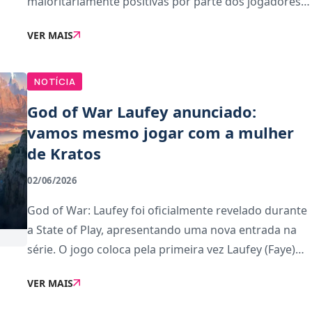
maioritariamente positivas por parte dos jogadores,
mas nem todos ficaram convencidos com a nova
VER MAIS
direção da série. Um dos comentários mais críticos
veio pre
NOTÍCIA
God of War Laufey anunciado:
vamos mesmo jogar com a mulher
de Kratos
02/06/2026
God of War: Laufey foi oficialmente revelado durante
a State of Play, apresentando uma nova entrada na
série. O jogo coloca pela primeira vez Laufey (Faye)
no centro da narrativa, numa história que decorre
VER MAIS
após a sua morte, onde explora uma nova d