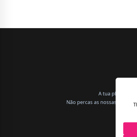
A tua plataform
Não percas as nossas notícias,
T