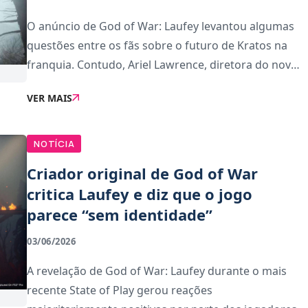
O anúncio de God of War: Laufey levantou algumas
questões entre os fãs sobre o futuro de Kratos na
franquia. Contudo, Ariel Lawrence, diretora do novo
título God of War: Laufey, garantiu que o guerreiro
VER MAIS
continuará a desempenhar um papel central
NOTÍCIA
Criador original de God of War
critica Laufey e diz que o jogo
parece “sem identidade”
03/06/2026
A revelação de God of War: Laufey durante o mais
recente State of Play gerou reações