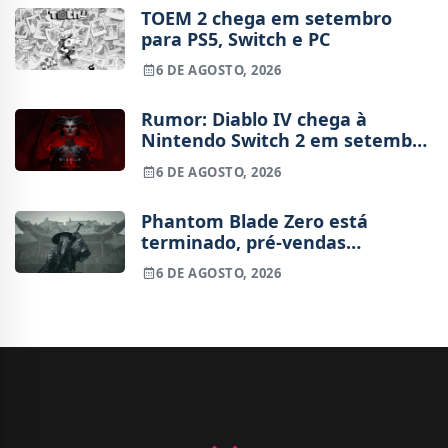
TOEM 2 chega em setembro
para PS5, Switch e PC
6 DE AGOSTO, 2026
Rumor: Diablo IV chega à
Nintendo Switch 2 em setembro
e vai custar o preço de um jogo
6 DE AGOSTO, 2026
novo
Phantom Blade Zero está
terminado, pré-vendas
começam na próxima semana
6 DE AGOSTO, 2026