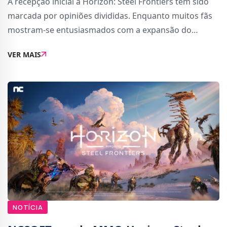
A recepção inicial a Horizon: Steel Frontiers tem sido
marcada por opiniões divididas. Enquanto muitos fãs
mostram-se entusiasmados com a expansão do
universo Horizon para um MMORPG, a decisão de
VER MAIS
lançá-lo exclusivamente para dispositivos móv
NOTÍCIA