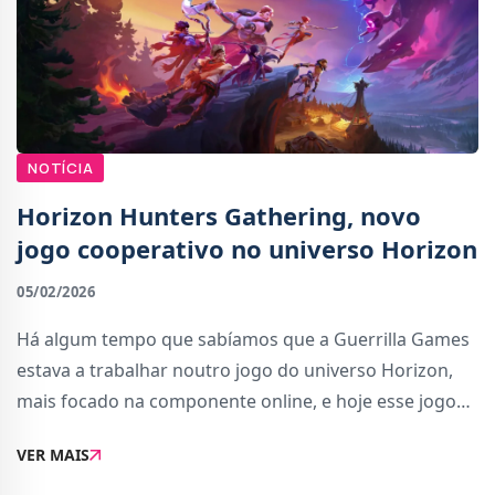
NOTÍCIA
Horizon Hunters Gathering, novo
jogo cooperativo no universo Horizon
05/02/2026
Há algum tempo que sabíamos que a Guerrilla Games
estava a trabalhar noutro jogo do universo Horizon,
mais focado na componente online, e hoje esse jogo
foi revelado. Chama-se Horizon Hunters Gathering e
VER MAIS
promete ação cooperativa, uma proposta dif