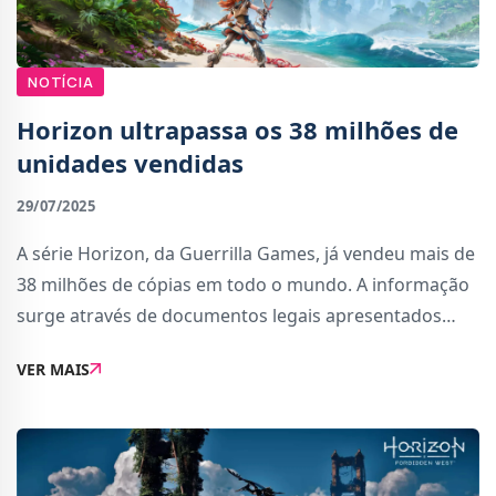
NOTÍCIA
Horizon ultrapassa os 38 milhões de
unidades vendidas
29/07/2025
A série Horizon, da Guerrilla Games, já vendeu mais de
38 milhões de cópias em todo o mundo. A informação
surge através de documentos legais apresentados
recentemente pela Sony no processo judicial contra a
VER MAIS
Tencent.Segundo os dados incluídos