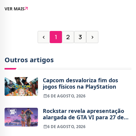
sequências cinematográficas com experiência sólida
VER MAIS
em televisão e cinema. A vaga, publicad
‹
1
2
3
›
Outros artigos
Capcom desvaloriza fim dos
jogos físicos na PlayStation
6 DE AGOSTO, 2026
Rockstar revela apresentação
alargada de GTA VI para 27 de
agosto
6 DE AGOSTO, 2026