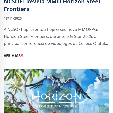
NCSOFT revela MMO Horizon Steel
Frontiers
13/11/2025
A NCSOFT apresentou hoje o seu novo MMORPG,
Horizon Steel Frontiers, durante o G-Star 2025, a
principal conferência de videojogos da Coreia. O título
promete expandir o universo de Horizon, combinando
VER MAIS
a ação de caça a máquinas com mecânicas de