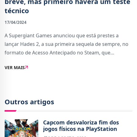
breve, mas primeiro haverá um teste
técnico
17/04/2024
A Supergiant Games anunciou que está prestes a
lançar Hades 2, a sua primeira sequela de sempre, no
formato de Acesso Antecipado no Steam, que
basicamente deixa os jogadores comprar e jogar mais
VER MAIS
cedo um título e contribuir com feedback para a vers
Outros artigos
Capcom desvaloriza fim dos
jogos físicos na PlayStation