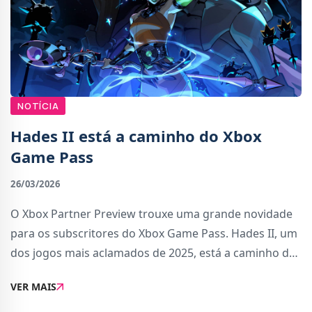
NOTÍCIA
Hades II está a caminho do Xbox
Game Pass
26/03/2026
O Xbox Partner Preview trouxe uma grande novidade
para os subscritores do Xbox Game Pass. Hades II, um
dos jogos mais aclamados de 2025, está a caminho do
serviço.O jogo da SuperGiant Games vai ser lançado
VER MAIS
nas plataformas Xbox (consolas Xbox Serie