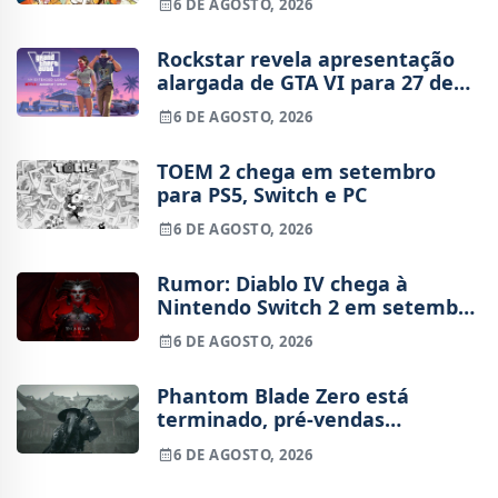
6 DE AGOSTO, 2026
Rockstar revela apresentação
alargada de GTA VI para 27 de
agosto
6 DE AGOSTO, 2026
TOEM 2 chega em setembro
para PS5, Switch e PC
6 DE AGOSTO, 2026
Rumor: Diablo IV chega à
Nintendo Switch 2 em setembro
e vai custar o preço de um jogo
6 DE AGOSTO, 2026
novo
Phantom Blade Zero está
terminado, pré-vendas
começam na próxima semana
6 DE AGOSTO, 2026