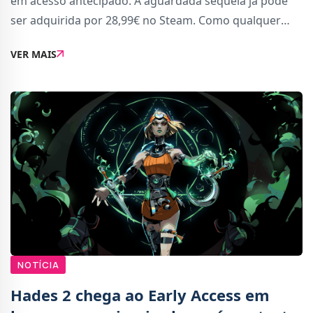
em acesso antecipado. A aguardada sequela já pode
ser adquirida por 28,99€ no Steam. Como qualquer
jogo em acesso antecipado, leva em conta que esta
VER MAIS
não é a versão final. A Supergiant Games va
NOTÍCIA
Hades 2 chega ao Early Access em