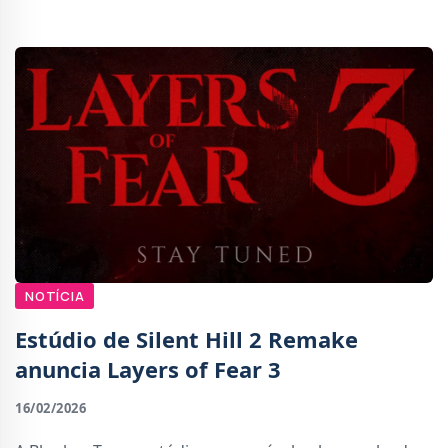
jogo mais rápido da série a atingir este
NOTÍCIA
Estúdio de Silent Hill 2 Remake
anuncia Layers of Fear 3
16/02/2026