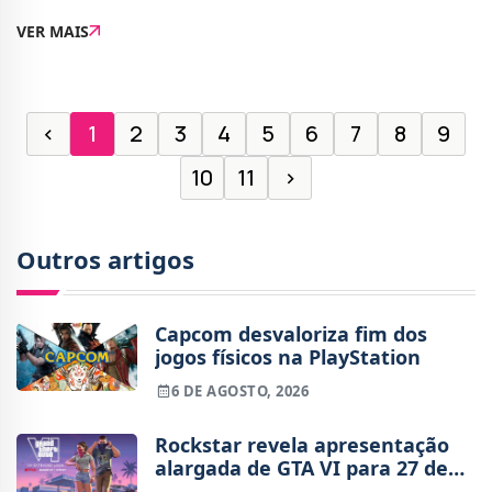
lançado a 12 de março de 2026 para PlayStation 5.O
VER MAIS
jogo é uma reinterpretação completa
‹
1
2
3
4
5
6
7
8
9
10
11
›
Outros artigos
Capcom desvaloriza fim dos
jogos físicos na PlayStation
6 DE AGOSTO, 2026
Rockstar revela apresentação
alargada de GTA VI para 27 de
agosto