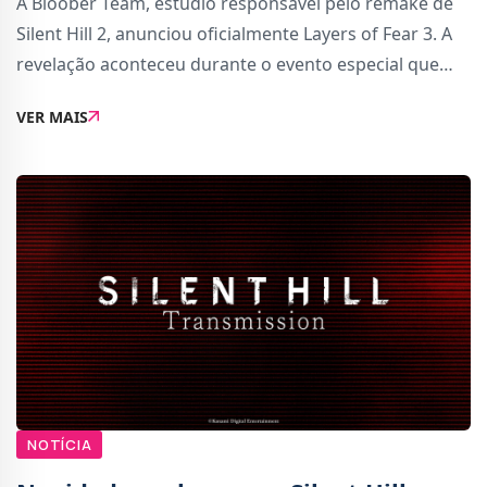
A Bloober Team, estúdio responsável pelo remake de
Silent Hill 2, anunciou oficialmente Layers of Fear 3. A
revelação aconteceu durante o evento especial que
celebrou os 10 anos da série, iniciada em 2016, embora
VER MAIS
ainda não tenham sido confirmad
NOTÍCIA