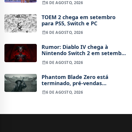
6 DE AGOSTO, 2026
TOEM 2 chega em setembro
para PS5, Switch e PC
6 DE AGOSTO, 2026
Rumor: Diablo IV chega à
Nintendo Switch 2 em setembro
e vai custar o preço de um jogo
6 DE AGOSTO, 2026
novo
Phantom Blade Zero está
terminado, pré-vendas
começam na próxima semana
6 DE AGOSTO, 2026