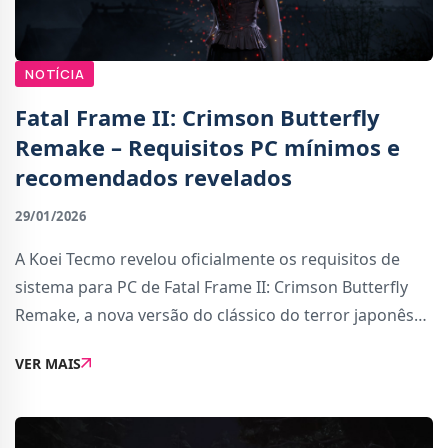
NOTÍCIA
Fatal Frame II: Crimson Butterfly
Remake – Requisitos PC mínimos e
recomendados revelados
29/01/2026
A Koei Tecmo revelou oficialmente os requisitos de
sistema para PC de Fatal Frame II: Crimson Butterfly
Remake, a nova versão do clássico do terror japonês
que chegará a 12 de março, com melhorias
VER MAIS
significativas a nível visual, sonoro e de joga