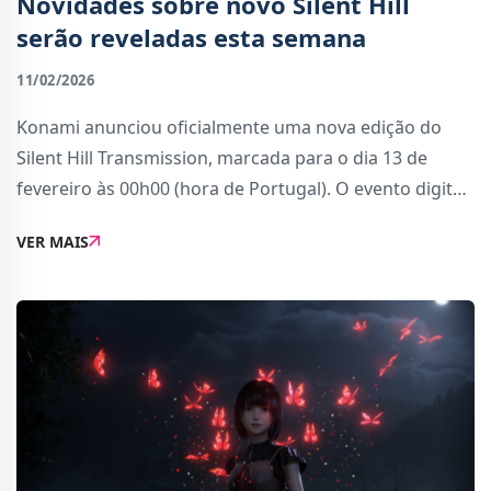
Novidades sobre novo Silent Hill
serão reveladas esta semana
11/02/2026
Konami anunciou oficialmente uma nova edição do
Silent Hill Transmission, marcada para o dia 13 de
fevereiro às 00h00 (hora de Portugal). O evento digital
vai revelar as mais recentes atualizações sobre a série
VER MAIS
Silent Hill, com foco especial em