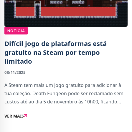
NOTÍCIA
Difícil jogo de plataformas está
gratuito na Steam por tempo
limitado
03/11/2025
A Steam tem mais um jogo gratuito para adicionar à
tua coleção. Death Fungeon pode ser reclamado sem
custos até ao dia 5 de novembro às 10h00, ficando
para sempre na tua biblioteca.Trata-se de um jogo de
VER MAIS
plataformas em pixel art, com uma combina