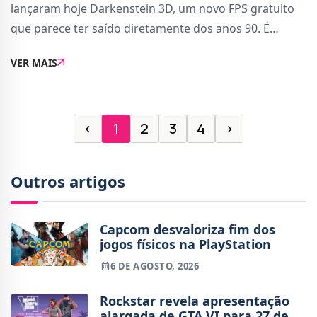
lançaram hoje Darkenstein 3D, um novo FPS gratuito
que parece ter saído diretamente dos anos 90. É
rápido, difícil e não tem paciência para modernices.O
VER MAIS
jogo é claramente uma carta de amor a Wolfen
‹
1
2
3
4
›
Outros artigos
Capcom desvaloriza fim dos
jogos físicos na PlayStation
6 DE AGOSTO, 2026
Rockstar revela apresentação
alargada de GTA VI para 27 de