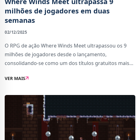
Where Winds Meet ultrapassa 9
milhões de jogadores em duas
semanas
02/12/2025
O RPG de ação Where Winds Meet ultrapassou os 9
milhões de jogadores desde o lançamento,
consolidando-se como um dos títulos gratuitos mais
populares do momento. O jogo encontra-se
VER MAIS
atualmente disponível para PC e PlayStation 5, com
versões iOS