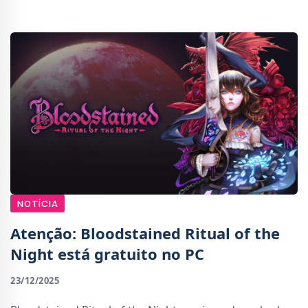
jogo, o jogador encontra-se pres
NOTÍCIA
Atenção: Bloodstained Ritual of the
Night está gratuito no PC
23/12/2025