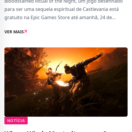
Bloodstained Ritual of the Night, um jogo desenhado
para ser uma sequela espiritual de Castlevania está
gratuito na Epic Games Store até amanhã, 24 de
dezembro, pelas 16h00 de Portugal.Esta é mais uma
VER MAIS
das ofertas incríveis feitas pela Epic Games
NOTÍCIA