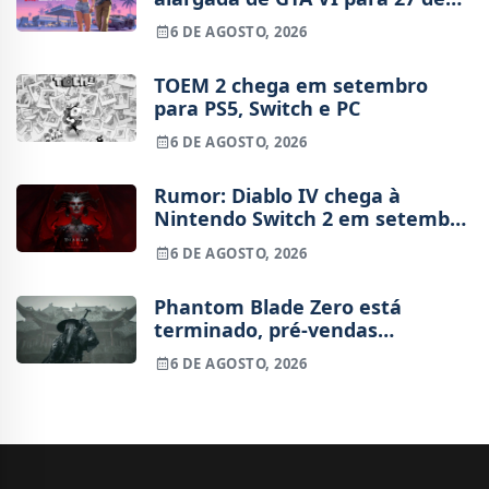
agosto
6 DE AGOSTO, 2026
TOEM 2 chega em setembro
para PS5, Switch e PC
6 DE AGOSTO, 2026
Rumor: Diablo IV chega à
Nintendo Switch 2 em setembro
e vai custar o preço de um jogo
6 DE AGOSTO, 2026
novo
Phantom Blade Zero está
terminado, pré-vendas
começam na próxima semana
6 DE AGOSTO, 2026