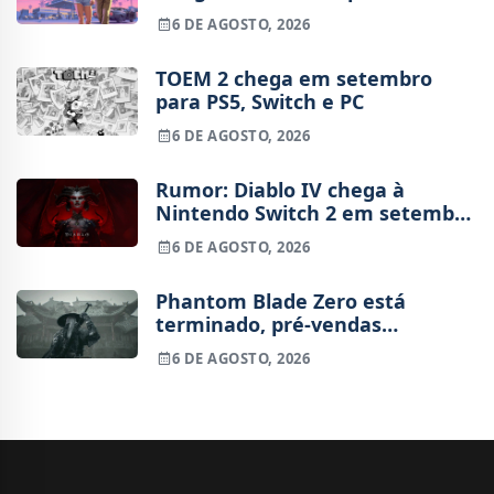
agosto
6 DE AGOSTO, 2026
TOEM 2 chega em setembro
para PS5, Switch e PC
6 DE AGOSTO, 2026
Rumor: Diablo IV chega à
Nintendo Switch 2 em setembro
e vai custar o preço de um jogo
6 DE AGOSTO, 2026
novo
Phantom Blade Zero está
terminado, pré-vendas
começam na próxima semana
6 DE AGOSTO, 2026