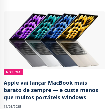
upgrade para o próximo ano.O nov
NOTÍCIA
Apple vai lançar MacBook mais
barato de sempre — e custa menos
que muitos portáteis Windows
11/08/2025