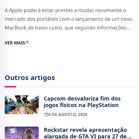
A Apple poderá estar prestes a mudar novamente o
mercado dos portáteis com o lançamento de um novo
MacBook de baixo custo, que segundo informações
avançadas pelo DigiTimes deverá ter um preço base de
VER MAIS
599 dólares. O modelo, ligeiramente mais
Outros artigos
Capcom desvaloriza fim dos
jogos físicos na PlayStation
6 DE AGOSTO, 2026
Rockstar revela apresentação
alargada de GTA VI para 27 de