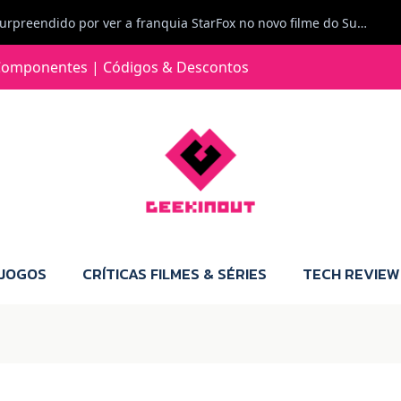
Carlos Ferreira diz: Fiquei surpreendido por ver a franquia StarFox no novo filme do Super Mario Galaxy - O filme. Boa! O tema de espaço está de novo na moda.
Jorge Loureiro | Fearme diz: A versão da Switch 2 tem censura... mas também não perdes muito.
omponentes | Códigos & Descontos
e com vontade para comprar para a Switch 2 :P
Jorge Loureiro | Fearme diz: Boas, obrigado pelo teu comentário. Talvez seja verdade que a Microsoft está a tentar redefinir o futuro dos jogos, mas para uma marca que já trocou de estratégia tantas vezes, é difícil acreditar em mais uma virada de direção. Basta lembrar do Kinect, da aposta no cloud gaming, ou mesmo do discurso de que os exclusivos eram "essenciais": todas essas promessas acabaram por perder força com o tempo. Além disso, há um ponto chave que estás a ignorar: as consolas Xbox. Está à vista que foram praticamente abandonadas. Quem comprou uma Xbox Series X a pensar que ia ser a máquina indispensável para jogar exclusivos, ficou a arder, porque hoje esses jogos chegam também ao PC e, cada vez mais, até à concorrência. Isso mina a identidade da marca e enfraquece a confiança dos jogadores. A PlayStation até pode estar a lançar alguns jogos na Xbox como o Helldivers 2, mas não é o catálogo inteiro. Desta forma, as consolas PS5 continuam a ter valor.
 JOGOS
CRÍTICAS FILMES & SÉRIES
TECH REVIEW