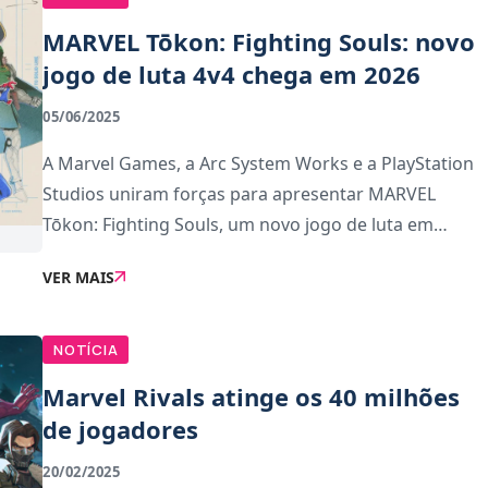
MARVEL Tōkon: Fighting Souls: novo
jogo de luta 4v4 chega em 2026
05/06/2025
A Marvel Games, a Arc System Works e a PlayStation
Studios uniram forças para apresentar MARVEL
Tōkon: Fighting Souls, um novo jogo de luta em
equipas que promete revolucionar o género. Com
VER MAIS
lançamento marcado para 2026 na PlayStation 5,
Steam e E
NOTÍCIA
Marvel Rivals atinge os 40 milhões
de jogadores
20/02/2025