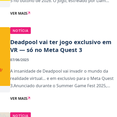
5 no outono de 2026. O jogo, estrelado por Liam
McIntyre no papel de Logan, promete ser a visão
VER MAIS
mais sombria e brutal do estúdio desde Marvel’s Spid
NOTÍCIA
Deadpool vai ter jogo exclusivo em
VR — só no Meta Quest 3
07/06/2025
A insanidade de Deadpool vai invadir o mundo da
realidade virtual… e em exclusivo para o Meta Quest
3.Anunciado durante o Summer Game Fest 2025,
Marvel’s Deadpool VR promete uma experiência
VER MAIS
violenta, cheia de palavrões e nonsense —
exatamente
NOTÍCIA