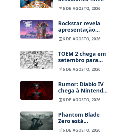
dos jogos físicos
6 DE AGOSTO, 2026
na PlayStation
Rockstar revela
apresentação
alargada de GTA
6 DE AGOSTO, 2026
VI para 27 de
agosto
TOEM 2 chega em
setembro para
PS5, Switch e PC
6 DE AGOSTO, 2026
Rumor: Diablo IV
chega à Nintendo
Switch 2 em
6 DE AGOSTO, 2026
setembro e vai
custar o preço de
Phantom Blade
um jogo novo
Zero está
terminado, pré-
6 DE AGOSTO, 2026
vendas começam