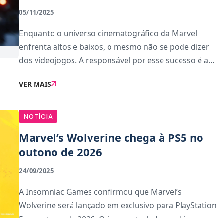
05/11/2025
Enquanto o universo cinematográfico da Marvel
enfrenta altos e baixos, o mesmo não se pode dizer
dos videojogos. A responsável por esse sucesso é a
Insomniac Games, o estúdio da PlayStation que
VER MAIS
conquistou jogadores em todo o mundo com as
aventur
NOTÍCIA
Marvel’s Wolverine chega à PS5 no
outono de 2026
24/09/2025
A Insomniac Games confirmou que Marvel’s
Wolverine será lançado em exclusivo para PlayStation