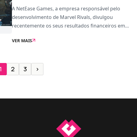
A NetEase Games, a empresa responsável pelo
desenvolvimento de Marvel Rivals, divulgou
recentemente os seus resultados financeiros em
relação ao último trimestre de 2024.Terminado no dia
VER MAIS
31 de dezembro, o relatório confirma que a empresa
registr
1
2
3
›