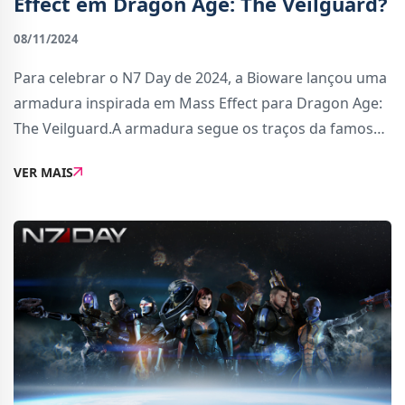
Effect em Dragon Age: The Veilguard?
08/11/2024
Para celebrar o N7 Day de 2024, a Bioware lançou uma
armadura inspirada em Mass Effect para Dragon Age:
The Veilguard.A armadura segue os traços da famosa
armadura Spectre de Mass Effect, mas adaptada ao
VER MAIS
tema de fantasia medieval. O resultado é um