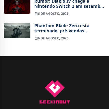
Rumor: Diablo IV chega à
Nintendo Switch 2 em setembro
e vai custar o preço de um jogo
6 DE AGOSTO, 2026
novo
Phantom Blade Zero está
terminado, pré-vendas
começam na próxima semana
6 DE AGOSTO, 2026