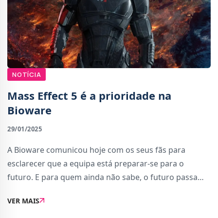
NOTÍCIA
Mass Effect 5 é a prioridade na
Bioware
29/01/2025
A Bioware comunicou hoje com os seus fãs para
esclarecer que a equipa está preparar-se para o
futuro. E para quem ainda não sabe, o futuro passa
pelo próximo capítulo da saga Mass Effect (vai ser o
VER MAIS
quinto jogo da saga).Os fãs da trilogia origin