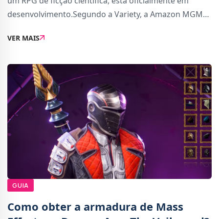
um RPG de ficção científica, está oficialmente em
desenvolvimento.Segundo a Variety, a Amazon MGM
Studios entrou em negociações com a EA para
VER MAIS
transformar Mass Effect numa série televisiva. E
GUIA
Como obter a armadura de Mass