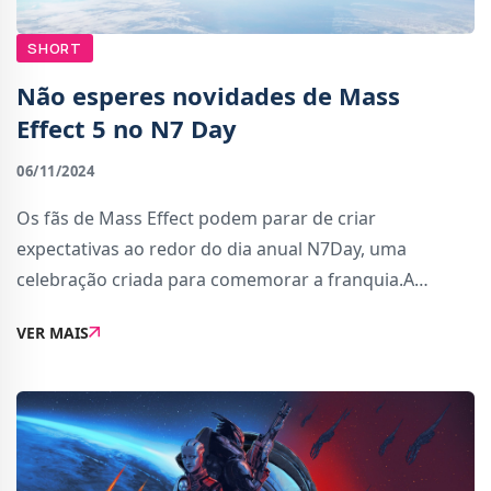
SHORT
Não esperes novidades de Mass
Effect 5 no N7 Day
06/11/2024
Os fãs de Mass Effect podem parar de criar
expectativas ao redor do dia anual N7Day, uma
celebração criada para comemorar a franquia.A
BioWare compartilhou nas redes sociais que este ano
VER MAIS
&quot;vai ser mais calmo&quot;, reforçando a ideia
que gran