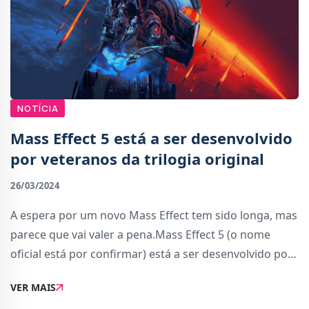
NOTÍCIA
Mass Effect 5 está a ser desenvolvido
por veteranos da trilogia original
26/03/2024
A espera por um novo Mass Effect tem sido longa, mas
parece que vai valer a pena.Mass Effect 5 (o nome
oficial está por confirmar) está a ser desenvolvido por
veteranos da Bioware que estiveram envolvidos na
VER MAIS
trilogia original. Quem confirmou esta i