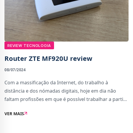
REVIEW TECNOLOGIA
Router ZTE MF920U review
08/07/2024
Com a massificação da Internet, do trabalho à
distância e dos nómadas digitais, hoje em dia não
faltam profissões em que é possível trabalhar a partir
de qualquer lado desde que haja uma ligação decente
VER MAIS
à rede. No meu caso, isso não podi