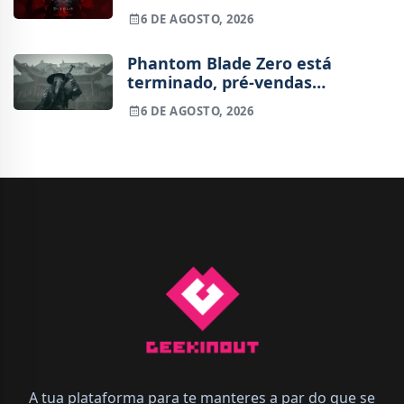
e vai custar o preço de um jogo
6 DE AGOSTO, 2026
novo
Phantom Blade Zero está
terminado, pré-vendas
começam na próxima semana
6 DE AGOSTO, 2026
A tua plataforma para te manteres a par do que se