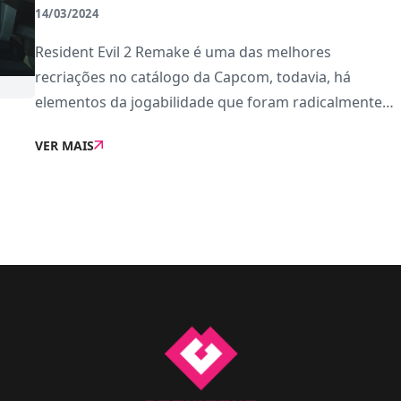
14/03/2024
Resident Evil 2 Remake é uma das melhores
recriações no catálogo da Capcom, todavia, há
elementos da jogabilidade que foram radicalmente
alterados para corresponder aos padrões de
VER MAIS
qualidade atuais.Um desses elementos foi o ângulo
da câmera. R