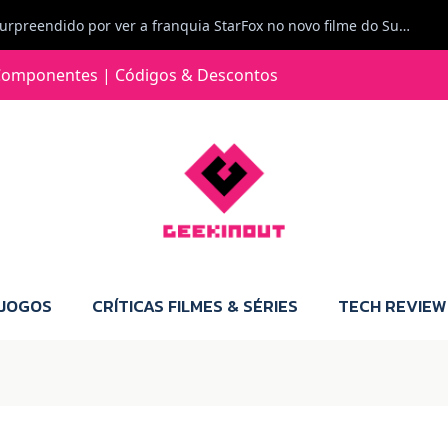
Carlos Ferreira diz: Fiquei surpreendido por ver a franquia StarFox no novo filme do Super Mario Galaxy - O filme. Boa! O tema de espaço está de novo na moda.
Jorge Loureiro | Fearme diz: A versão da Switch 2 tem censura... mas também não perdes muito.
omponentes | Códigos & Descontos
e com vontade para comprar para a Switch 2 :P
Jorge Loureiro | Fearme diz: Boas, obrigado pelo teu comentário. Talvez seja verdade que a Microsoft está a tentar redefinir o futuro dos jogos, mas para uma marca que já trocou de estratégia tantas vezes, é difícil acreditar em mais uma virada de direção. Basta lembrar do Kinect, da aposta no cloud gaming, ou mesmo do discurso de que os exclusivos eram "essenciais": todas essas promessas acabaram por perder força com o tempo. Além disso, há um ponto chave que estás a ignorar: as consolas Xbox. Está à vista que foram praticamente abandonadas. Quem comprou uma Xbox Series X a pensar que ia ser a máquina indispensável para jogar exclusivos, ficou a arder, porque hoje esses jogos chegam também ao PC e, cada vez mais, até à concorrência. Isso mina a identidade da marca e enfraquece a confiança dos jogadores. A PlayStation até pode estar a lançar alguns jogos na Xbox como o Helldivers 2, mas não é o catálogo inteiro. Desta forma, as consolas PS5 continuam a ter valor.
 JOGOS
CRÍTICAS FILMES & SÉRIES
TECH REVIEW