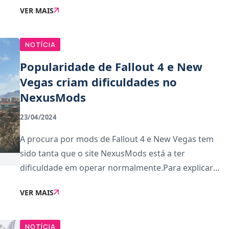
VER MAIS
de Star Wars com vontade de instalar Sta
NOTÍCIA
Popularidade de Fallout 4 e New
Vegas criam dificuldades no
NexusMods
23/04/2024
A procura por mods de Fallout 4 e New Vegas tem
sido tanta que o site NexusMods está a ter
dificuldade em operar normalmente.Para explicar
aos visitantes por que razão a experiência nos
VER MAIS
últimos dias estavam tão degradada
(particularmente a veloc
NOTÍCIA