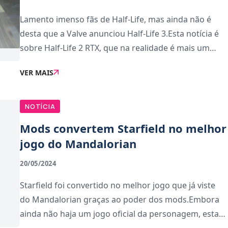
Lamento imenso fãs de Half-Life, mas ainda não é
desta que a Valve anunciou Half-Life 3.Esta notícia é
sobre Half-Life 2 RTX, que na realidade é mais um
projecto movido pela força de vontade dos fãs em
VER MAIS
soprar nova vida no conteúdo existente
NOTÍCIA
Mods convertem Starfield no melhor
jogo do Mandalorian
20/05/2024
Starfield foi convertido no melhor jogo que já viste
do Mandalorian graças ao poder dos mods.Embora
ainda não haja um jogo oficial da personagem, esta
conversão total com múltiplos mods vai deixar os fãs