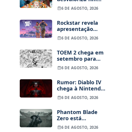
dos jogos físicos
6 DE AGOSTO, 2026
na PlayStation
Rockstar revela
apresentação
alargada de GTA
6 DE AGOSTO, 2026
VI para 27 de
agosto
TOEM 2 chega em
setembro para
PS5, Switch e PC
6 DE AGOSTO, 2026
Rumor: Diablo IV
chega à Nintendo
Switch 2 em
6 DE AGOSTO, 2026
setembro e vai
custar o preço de
Phantom Blade
um jogo novo
Zero está
terminado, pré-
6 DE AGOSTO, 2026
vendas começam