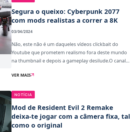
Segura o queixo: Cyberpunk 2077
com mods realistas a correr a 8K
03/04/2024
Não, este não é um daqueles vídeos clickbait do
Youtube que prometem realismo fora deste mundo
na thumbnail e depois a gameplay desilude.O canal
NextGen Dreams tem publicado vídeos gameplay de
VER MAIS
Cyberpunk 2077 a correr a 8K, com vários mods reali
NOTÍCIA
Mod de Resident Evil 2 Remake
deixa-te jogar com a câmera fixa, tal
como o original