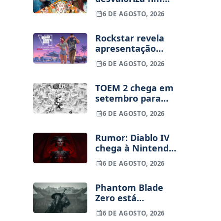
dos jogos físicos
6 DE AGOSTO, 2026
na PlayStation
Rockstar revela
apresentação
alargada de GTA
6 DE AGOSTO, 2026
VI para 27 de
agosto
TOEM 2 chega em
setembro para
PS5, Switch e PC
6 DE AGOSTO, 2026
Rumor: Diablo IV
chega à Nintendo
Switch 2 em
6 DE AGOSTO, 2026
setembro e vai
custar o preço de
Phantom Blade
um jogo novo
Zero está
terminado, pré-
6 DE AGOSTO, 2026
vendas começam