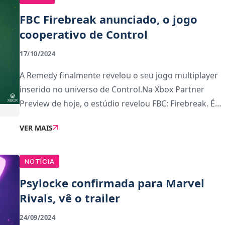
FBC Firebreak anunciado, o jogo
cooperativo de Control
17/10/2024
A Remedy finalmente revelou o seu jogo multiplayer
inserido no universo de Control.Na Xbox Partner
Preview de hoje, o estúdio revelou FBC: Firebreak. É
um jogo de tiros com multiplayer cooperativo, em
VER MAIS
que assumes o papel de agentes do Federal Burea
NOTÍCIA
Psylocke confirmada para Marvel
Rivals, vê o trailer
24/09/2024