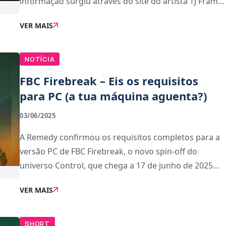
informação surgiu através do site do artista TJ Frame,
que revelou várias artes conceptuais que executou
VER MAIS
para a sequela e qual era o plano originalSeg
NOTÍCIA
FBC Firebreak – Eis os requisitos
para PC (a tua máquina aguenta?)
03/06/2025
A Remedy confirmou os requisitos completos para a
versão PC de FBC Firebreak, o novo spin-off do
universo Control, que chega a 17 de junho de 2025
para PS5, Xbox Series X|S e PC.A melhor parte? Vai
VER MAIS
estar disponível no PlayStation Plus sem custos ad
SHORT