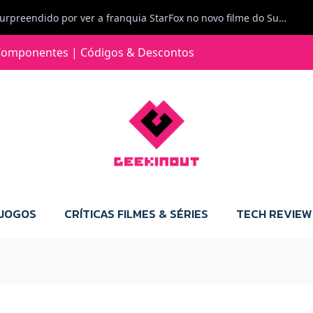
Carlos Ferreira diz: Fiquei surpreendido por ver a franquia StarFox no novo filme do Super Mario Galaxy - O filme. Boa! O tema de espaço está de novo na moda.
Jorge Loureiro | Fearme diz: A versão da Switch 2 tem censura... mas também não perdes muito.
omponentes | Códigos & Descontos
e com vontade para comprar para a Switch 2 :P
Jorge Loureiro | Fearme diz: Boas, obrigado pelo teu comentário. Talvez seja verdade que a Microsoft está a tentar redefinir o futuro dos jogos, mas para uma marca que já trocou de estratégia tantas vezes, é difícil acreditar em mais uma virada de direção. Basta lembrar do Kinect, da aposta no cloud gaming, ou mesmo do discurso de que os exclusivos eram "essenciais": todas essas promessas acabaram por perder força com o tempo. Além disso, há um ponto chave que estás a ignorar: as consolas Xbox. Está à vista que foram praticamente abandonadas. Quem comprou uma Xbox Series X a pensar que ia ser a máquina indispensável para jogar exclusivos, ficou a arder, porque hoje esses jogos chegam também ao PC e, cada vez mais, até à concorrência. Isso mina a identidade da marca e enfraquece a confiança dos jogadores. A PlayStation até pode estar a lançar alguns jogos na Xbox como o Helldivers 2, mas não é o catálogo inteiro. Desta forma, as consolas PS5 continuam a ter valor.
 JOGOS
CRÍTICAS FILMES & SÉRIES
TECH REVIEW