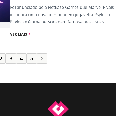
Foi anunciado pela NetEase Games que Marvel Rivals
intrigará uma nova personagem jogável: a Psylocke.
Psylocke é uma personagem famosa pelas suas
habilidades de telepatia e pela sua experiência com
VER MAIS
espadas. No jogo tem um visual inspirado não s�
2
3
4
5
›