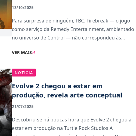
13/10/2025
Para surpresa de ninguém, FBC: Firebreak — o jogo
como serviço da Remedy Entertainment, ambientado
no universo de Control — não correspondeu às
expectativas do estúdio finlandês, que já avisou os
VER MAIS
investidores o seu lucro operativo para est
NOTÍCIA
Evolve 2 chegou a estar em
produção, revela arte conceptual
21/07/2025
Descobriu-se há poucas hora que Evolve 2 chegou a
estar em produção na Turtle Rock Studios.A