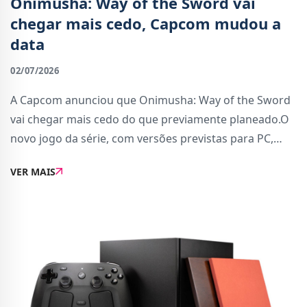
Onimusha: Way of the Sword vai
chegar mais cedo, Capcom mudou a
data
02/07/2026
A Capcom anunciou que Onimusha: Way of the Sword
vai chegar mais cedo do que previamente planeado.O
novo jogo da série, com versões previstas para PC,
PS5, Xbox Series X | S e Nintendo Switch 2, vai agora
VER MAIS
chegar às lojas a 4 de setembro, em vez de