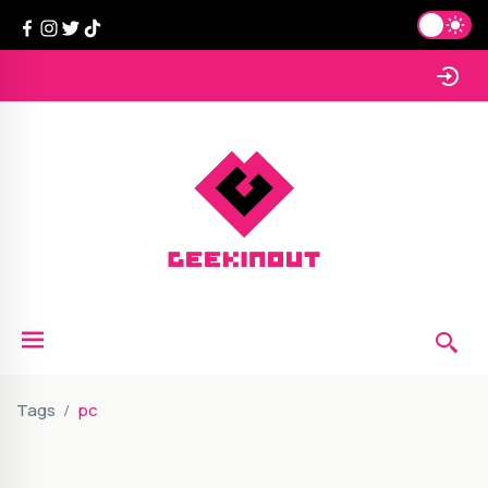
Tags
pc