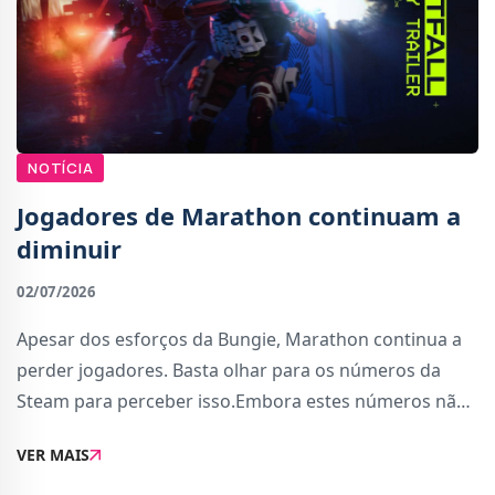
NOTÍCIA
Jogadores de Marathon continuam a
diminuir
02/07/2026
Apesar dos esforços da Bungie, Marathon continua a
perder jogadores. Basta olhar para os números da
Steam para perceber isso.Embora estes números não
englobem os jogadores da PS5, sabemos que a grande
VER MAIS
maioria dos jogadores estão instalados no PC