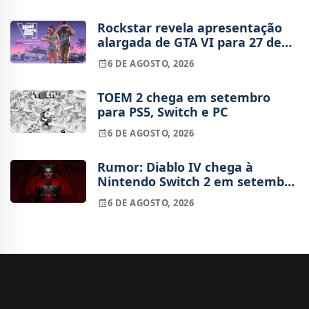
Rockstar revela apresentação
alargada de GTA VI para 27 de
agosto
6 DE AGOSTO, 2026
TOEM 2 chega em setembro
para PS5, Switch e PC
6 DE AGOSTO, 2026
Rumor: Diablo IV chega à
Nintendo Switch 2 em setembro
e vai custar o preço de um jogo
6 DE AGOSTO, 2026
novo