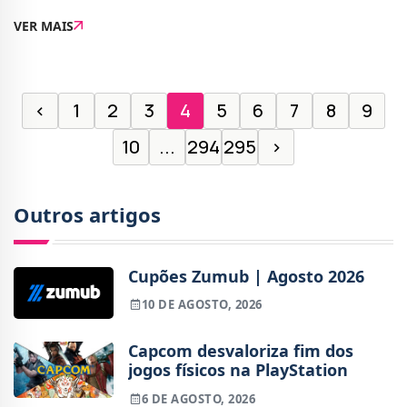
novidades é EA Sports FC 26, que estará disponível
VER MAIS
para download a 18 de junho. Outras adições importa
‹
1
2
3
4
5
6
7
8
9
10
...
294
295
›
Outros artigos
Cupões Zumub | Agosto 2026
10 DE AGOSTO, 2026
Capcom desvaloriza fim dos
jogos físicos na PlayStation
6 DE AGOSTO, 2026