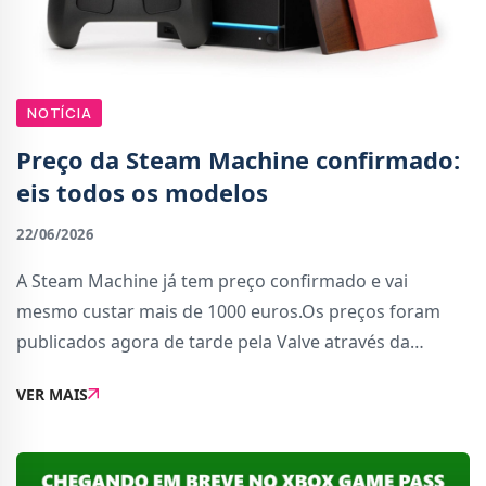
NOTÍCIA
Preço da Steam Machine confirmado:
eis todos os modelos
22/06/2026
A Steam Machine já tem preço confirmado e vai
mesmo custar mais de 1000 euros.Os preços foram
publicados agora de tarde pela Valve através da
Steam, onde já é possível inscreveres-te numa lista
VER MAIS
para te registares e comprar a consola – uma me