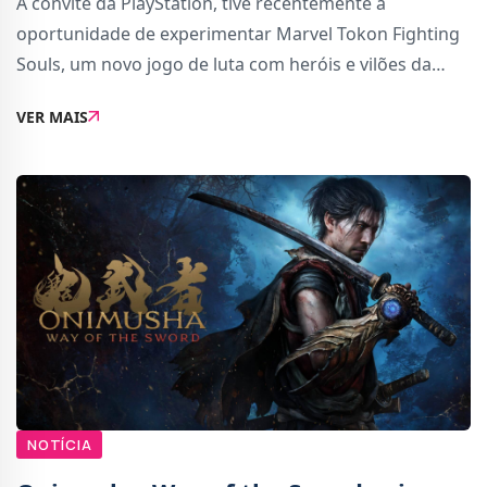
A convite da PlayStation, tive recentemente a
oportunidade de experimentar Marvel Tokon Fighting
Souls, um novo jogo de luta com heróis e vilões da
Marvel, com lançamento agendado para 6 de agosto
VER MAIS
no PC e PlayStation 5.O jogo está a ser desenvolv
NOTÍCIA