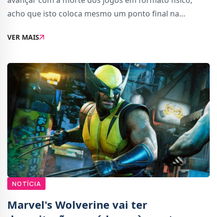
avançar com a morte dos jogos em formato físico,
acho que isto coloca mesmo um ponto final na
questão, varrendo qualquer réstia de esperança dos
VER MAIS
jogadores.De acordo com uma imagem a circular
NOTÍCIA
Marvel's Wolverine vai ter