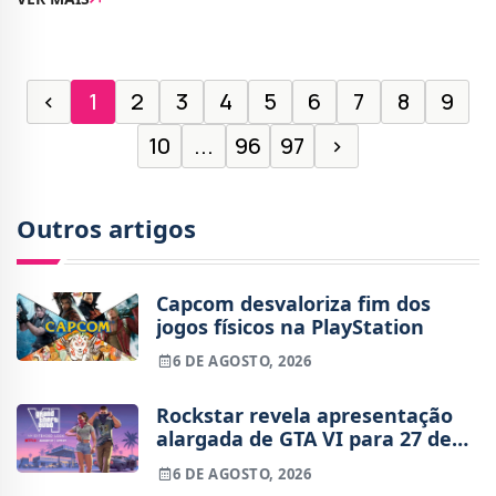
investidores, onde a empresa apresentou os seus
‹
1
2
3
4
5
6
7
8
9
10
...
96
97
›
Outros artigos
Capcom desvaloriza fim dos
jogos físicos na PlayStation
6 DE AGOSTO, 2026
Rockstar revela apresentação
alargada de GTA VI para 27 de
agosto
6 DE AGOSTO, 2026