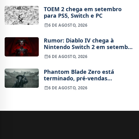
TOEM 2 chega em setembro
para PS5, Switch e PC
6 DE AGOSTO, 2026
Rumor: Diablo IV chega à
Nintendo Switch 2 em setembro
e vai custar o preço de um jogo
6 DE AGOSTO, 2026
novo
Phantom Blade Zero está
terminado, pré-vendas
começam na próxima semana
6 DE AGOSTO, 2026