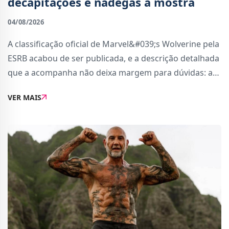
decapitações e nádegas à mostra
04/08/2026
A classificação oficial de Marvel&#039;s Wolverine pela
ESRB acabou de ser publicada, e a descrição detalhada
que a acompanha não deixa margem para dúvidas: a
Insomniac Games não fez um jogo para crianças...
VER MAIS
apesar do Wolverine ser extremamen