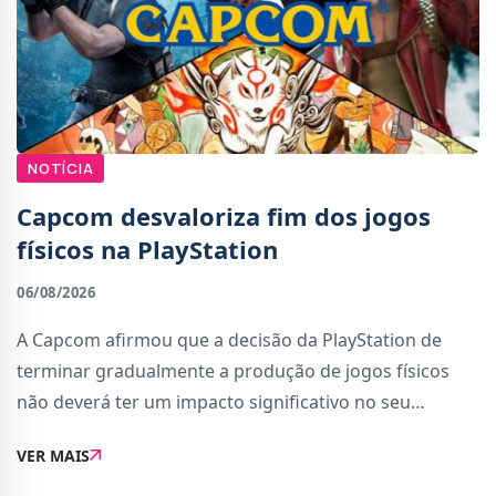
NOTÍCIA
Capcom desvaloriza fim dos jogos
físicos na PlayStation
06/08/2026
A Capcom afirmou que a decisão da PlayStation de
terminar gradualmente a produção de jogos físicos
não deverá ter um impacto significativo no seu
negócio. A editora considera que a transição para o
VER MAIS
formato digital é uma evolução natural d