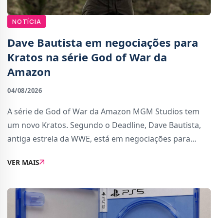
NOTÍCIA
Dave Bautista em negociações para
Kratos na série God of War da
Amazon
04/08/2026
A série de God of War da Amazon MGM Studios tem
um novo Kratos. Segundo o Deadline, Dave Bautista,
antiga estrela da WWE, está em negociações para
assumir o papel do Deus da Guerra, substituindo Ryan
VER MAIS
Hurst, que tinha sido originalmente escolhido