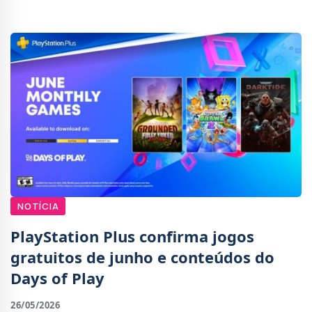
poder aproveitar descontos em jogos, periféricos e
subs
NOTÍCIA
PlayStation Plus confirma jogos
gratuitos de junho e conteúdos do
Days of Play
26/05/2026