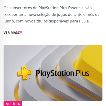
Os subscritores do PlayStation Plus Essencial vão
receber uma nova seleção de jogos durante o mês de
junho, com novos títulos disponíveis para PS5 e
PS4.Entre os destaques estão Grounded Fully Yoked
VER MAIS
Edition, Nickelodeon All-Star Brawl 2 e Warh
NOTÍCIA