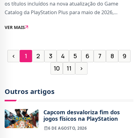
os títulos incluídos na nova atualização do Game
Catalog da PlayStation Plus para maio de 2026,
disponível para subscritores dos planos Extra e
VER MAIS
Premium. A atualização fica disponível a par
‹
1
2
3
4
5
6
7
8
9
10
11
›
Outros artigos
Capcom desvaloriza fim dos
jogos físicos na PlayStation
6 DE AGOSTO, 2026