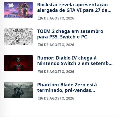
Rockstar revela apresentação
alargada de GTA VI para 27 de
agosto
6 DE AGOSTO, 2026
TOEM 2 chega em setembro
para PS5, Switch e PC
6 DE AGOSTO, 2026
Rumor: Diablo IV chega à
Nintendo Switch 2 em setembro
e vai custar o preço de um jogo
6 DE AGOSTO, 2026
novo
Phantom Blade Zero está
terminado, pré-vendas
começam na próxima semana
6 DE AGOSTO, 2026