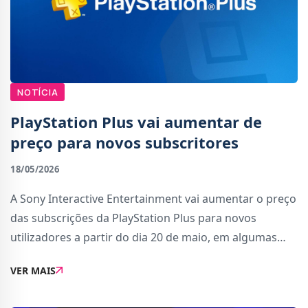
NOTÍCIA
PlayStation Plus vai aumentar de
preço para novos subscritores
18/05/2026
A Sony Interactive Entertainment vai aumentar o preço
das subscrições da PlayStation Plus para novos
utilizadores a partir do dia 20 de maio, em algumas
regiões selecionadas. Esta decisão surgiu devido às
VER MAIS
condições atuais do mercado.Com os no