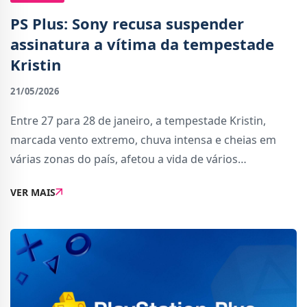
PS Plus: Sony recusa suspender
assinatura a vítima da tempestade
Kristin
21/05/2026
Entre 27 para 28 de janeiro, a tempestade Kristin,
marcada vento extremo, chuva intensa e cheias em
várias zonas do país, afetou a vida de vários
portugueses, sobretudo na região de Leiria, a zona
VER MAIS
mais afetada do país e que continua, meses depoi