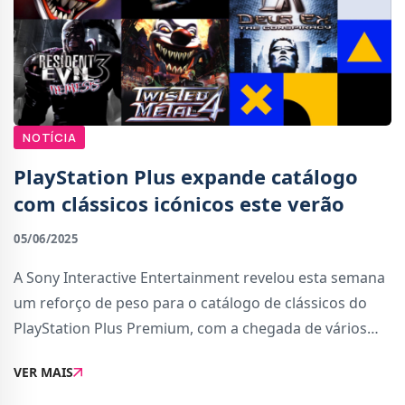
NOTÍCIA
PlayStation Plus expande catálogo
com clássicos icónicos este verão
05/06/2025
A Sony Interactive Entertainment revelou esta semana
um reforço de peso para o catálogo de clássicos do
PlayStation Plus Premium, com a chegada de vários
títulos que marcaram gerações. A iniciativa começa já
VER MAIS
hoje, dia 5 de junho, com os clá