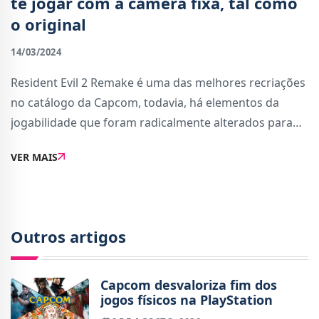
te jogar com a câmera fixa, tal como
o original
14/03/2024
Resident Evil 2 Remake é uma das melhores recriações
no catálogo da Capcom, todavia, há elementos da
jogabilidade que foram radicalmente alterados para
corresponder aos padrões de qualidade atuais.Um
VER MAIS
desses elementos foi o ângulo da câmera. R
Outros artigos
Capcom desvaloriza fim dos
jogos físicos na PlayStation