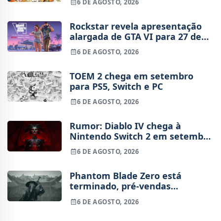
6 DE AGOSTO, 2026
Rockstar revela apresentação
alargada de GTA VI para 27 de
agosto
6 DE AGOSTO, 2026
TOEM 2 chega em setembro
para PS5, Switch e PC
6 DE AGOSTO, 2026
Rumor: Diablo IV chega à
Nintendo Switch 2 em setembro
e vai custar o preço de um jogo
6 DE AGOSTO, 2026
novo
Phantom Blade Zero está
terminado, pré-vendas
começam na próxima semana
6 DE AGOSTO, 2026