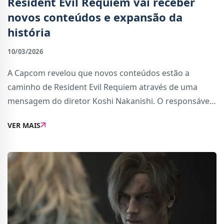
Resident Evil Requiem vai receber
novos conteúdos e expansão da
história
10/03/2026
A Capcom revelou que novos conteúdos estão a
caminho de Resident Evil Requiem através de uma
mensagem do diretor Koshi Nakanishi. O responsável
confirmou que o jogo irá receber várias novidades nas
VER MAIS
próximas atualizações, incluindo funcionali