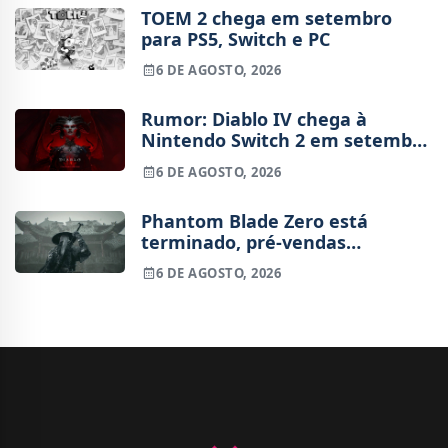
TOEM 2 chega em setembro
para PS5, Switch e PC
6 DE AGOSTO, 2026
Rumor: Diablo IV chega à
Nintendo Switch 2 em setembro
e vai custar o preço de um jogo
6 DE AGOSTO, 2026
novo
Phantom Blade Zero está
terminado, pré-vendas
começam na próxima semana
6 DE AGOSTO, 2026