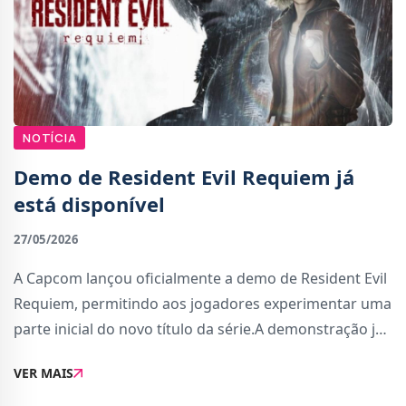
NOTÍCIA
Demo de Resident Evil Requiem já
está disponível
27/05/2026
A Capcom lançou oficialmente a demo de Resident Evil
Requiem, permitindo aos jogadores experimentar uma
parte inicial do novo título da série.A demonstração já
pode ser descarregada para PlayStation 5, Xbox Series,
VER MAIS
Nintendo Switch 2 e PC (via S