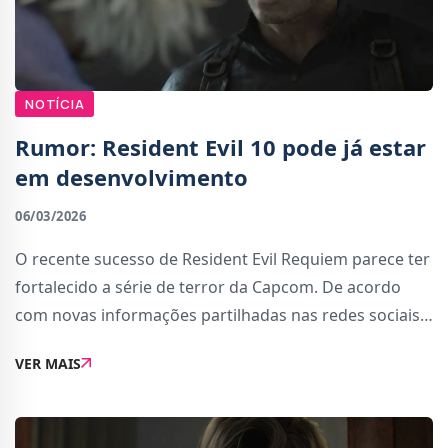
NOTÍCIA
Rumor: Resident Evil 10 pode já estar
em desenvolvimento
06/03/2026
O recente sucesso de Resident Evil Requiem parece ter
fortalecido a série de terror da Capcom. De acordo
com novas informações partilhadas nas redes sociais,
o estúdio japonês já terá iniciado o desenvolvimento
VER MAIS
de Resident Evil 10, o próximo