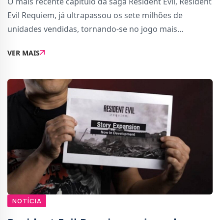
O mais recente capítulo da saga Resident Evil, Resident
Evil Requiem, já ultrapassou os sete milhões de
unidades vendidas, tornando-se no jogo mais
rapidamente vendido da história da série da Capcom.A
VER MAIS
marca foi partilhada pelo realizador Koshi N
NOTÍCIA