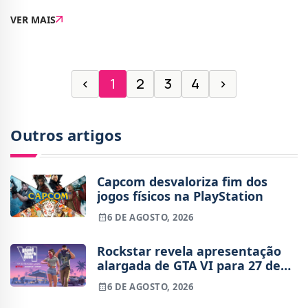
está a ser criticada devido à remoção de elementos de
VER MAIS
violência gráfica.A Ca
‹
1
2
3
4
›
Outros artigos
Capcom desvaloriza fim dos
jogos físicos na PlayStation
6 DE AGOSTO, 2026
Rockstar revela apresentação
alargada de GTA VI para 27 de
agosto
6 DE AGOSTO, 2026