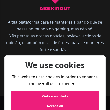
A tua plataforma para te manteres a par do que se
passa no mundo do gaming, mas não só.
Não percas as nossas notícias, reviews, artigos de
opinião, e também dicas de fitness para te manteres
forte e saudável.
Vive melhor, joga melhor.
We use cookies
This website uses cookies in order to enhance
the overall user experience.
Only essentials
Accept all
Política de
Termos e
Business