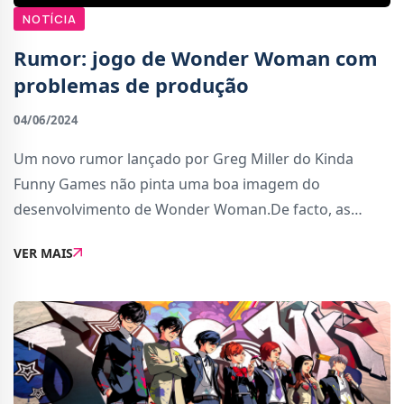
NOTÍCIA
Rumor: jogo de Wonder Woman com
problemas de produção
04/06/2024
Um novo rumor lançado por Greg Miller do Kinda
Funny Games não pinta uma boa imagem do
desenvolvimento de Wonder Woman.De facto, as
novidades do jogo da Wonder Woman têm sido parcas
VER MAIS
desde que foi revelado há cerca de dois anos. De
momento, apenas