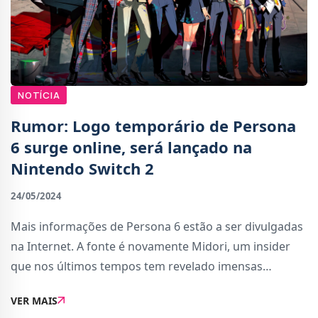
NOTÍCIA
Rumor: Logo temporário de Persona
6 surge online, será lançado na
Nintendo Switch 2
24/05/2024
Mais informações de Persona 6 estão a ser divulgadas
na Internet. A fonte é novamente Midori, um insider
que nos últimos tempos tem revelado imensas
informações confidenciais da Atlus e Sega.Há uma
VER MAIS
questão de horas, Midori partilhou aquele q