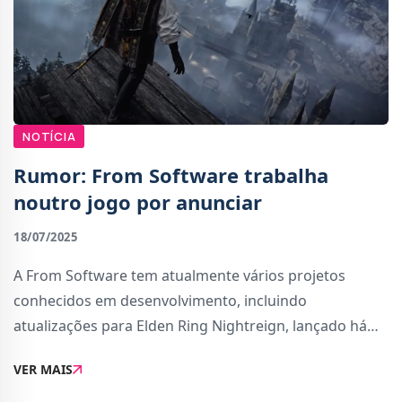
NOTÍCIA
Rumor: From Software trabalha
noutro jogo por anunciar
18/07/2025
A From Software tem atualmente vários projetos
conhecidos em desenvolvimento, incluindo
atualizações para Elden Ring Nightreign, lançado há
pouco tempo, e também The Duskbloods, um novo
VER MAIS
projeto exclusivo para a Nintendo Switch 2.Segundo
informa