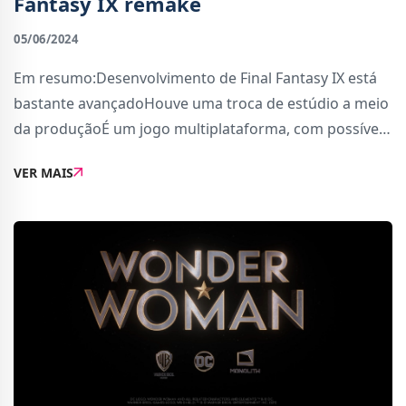
Fantasy IX remake
05/06/2024
Em resumo:Desenvolvimento de Final Fantasy IX está
bastante avançadoHouve uma troca de estúdio a meio
da produçãoÉ um jogo multiplataforma, com possível
versão Nintendo SwitchO conhecido leaker Midori
VER MAIS
revelou novas informações sobre Final F