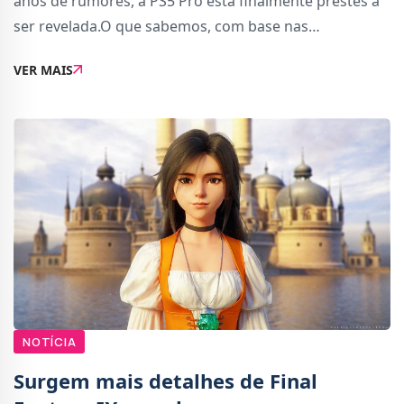
anos de rumores, a PS5 Pro está finalmente prestes a
ser revelada.O que sabemos, com base nas
informações divulgadas pelo insider Lunatic Ignus, é
VER MAIS
que o grande anúncio deve ser feito na próx
NOTÍCIA
Surgem mais detalhes de Final