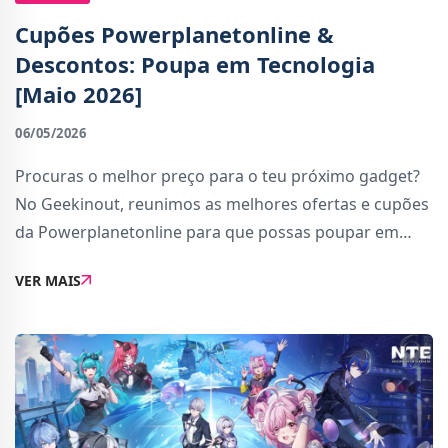
Cupões Powerplanetonline &
Descontos: Poupa em Tecnologia
[Maio 2026]
06/05/2026
Procuras o melhor preço para o teu próximo gadget?
No Geekinout, reunimos as melhores ofertas e cupões
da Powerplanetonline para que possas poupar em
smartphones, smartwatches, informática, e consolas
VER MAIS
de videojogos. Atualizamos esta página regul