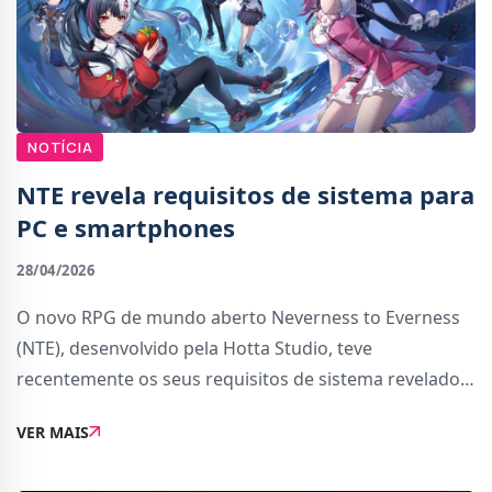
NOTÍCIA
NTE revela requisitos de sistema para
PC e smartphones
28/04/2026
O novo RPG de mundo aberto Neverness to Everness
(NTE), desenvolvido pela Hotta Studio, teve
recentemente os seus requisitos de sistema revelados
para as diferentes plataformas, permitindo aos
VER MAIS
jogadores perceber melhor que tipo de dispositivos
serão