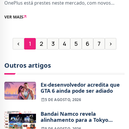
OnePlus está prestes neste mercado, com novos
rumores a apontarem que está a desenvolver um
VER MAIS
dispositivo dedicado a videojogos, com design insp
‹
1
2
3
4
5
6
7
›
Outros artigos
Ex-desenvolvedor acredita que
GTA 6 ainda pode ser adiado
5 DE AGOSTO, 2026
Bandai Namco revela
alinhamento para a Tokyo
Game Show 2026
5 DE AGOSTO, 2026