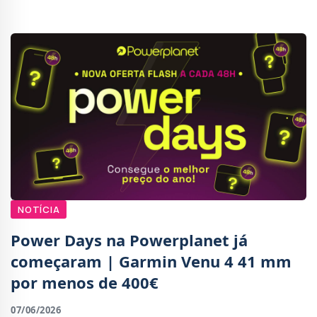
até à data, com promessas de produtividade, l
NOTÍCIA
Power Days na Powerplanet já
começaram | Garmin Venu 4 41 mm
por menos de 400€
07/06/2026