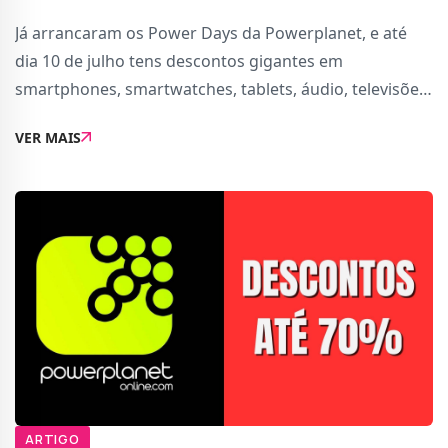
Já arrancaram os Power Days da Powerplanet, e até
dia 10 de julho tens descontos gigantes em
smartphones, smartwatches, tablets, áudio, televisões
e gaming. Confere em baixo as nossos seleções em
VER MAIS
cada categória:Smartphones:OnePlus Nord 6 5G (2
ARTIGO