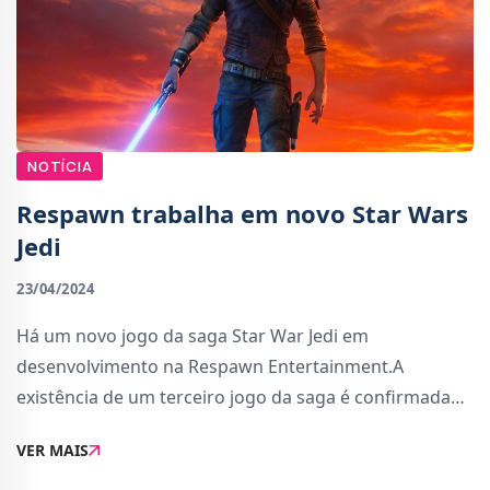
NOTÍCIA
Respawn trabalha em novo Star Wars
Jedi
23/04/2024
Há um novo jogo da saga Star War Jedi em
desenvolvimento na Respawn Entertainment.A
existência de um terceiro jogo da saga é confirmada
por uma oferta de emprego para um Senior Game
VER MAIS
Writer. Na oferta de emprego, é dito que o estúdio
procura um e