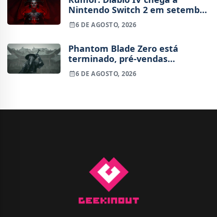
Nintendo Switch 2 em setembro
e vai custar o preço de um jogo
6 DE AGOSTO, 2026
novo
Phantom Blade Zero está
terminado, pré-vendas
começam na próxima semana
6 DE AGOSTO, 2026