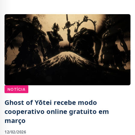
o projeto já encontrava-se numa fase avança
NOTÍCIA
Ghost of Yōtei recebe modo
cooperativo online gratuito em
março
12/02/2026