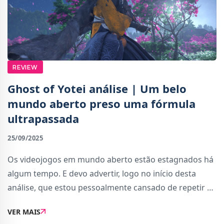
REVIEW
Ghost of Yotei análise | Um belo
mundo aberto preso uma fórmula
ultrapassada
25/09/2025
Os videojogos em mundo aberto estão estagnados há
algum tempo. E devo advertir, logo no início desta
análise, que estou pessoalmente cansado de repetir a
mesma fórmula de progressão, mesmo quando as
VER MAIS
temáticas e ambientações variam. Apesar de