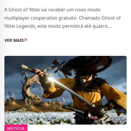
A Ghost of Yōtei vai receber um novo modo
multiplayer cooperativo gratuito. Chamado Ghost of
Yōtei Legends, este modo permitirá até quatro
jogadores juntarem-se online para enfrentar inimigos
VER MAIS
sobrenaturais e monstruosos em vários modos de
jogo.O
NOTÍCIA