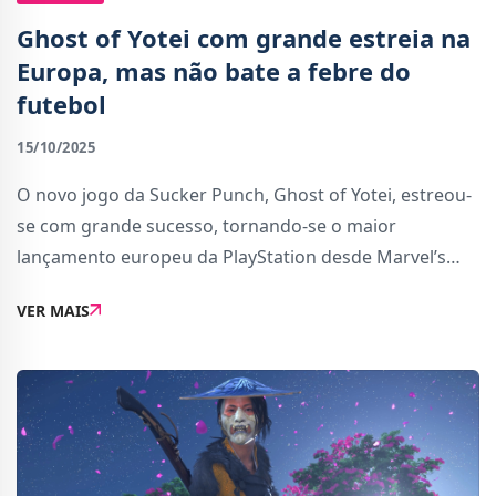
Ghost of Yotei com grande estreia na
Europa, mas não bate a febre do
futebol
15/10/2025
O novo jogo da Sucker Punch, Ghost of Yotei, estreou-
se com grande sucesso, tornando-se o maior
lançamento europeu da PlayStation desde Marvel’s
Spider-Man 2. O título recebeu elogios tanto de
VER MAIS
jogadores como de vários desenvolvedores japoneses,