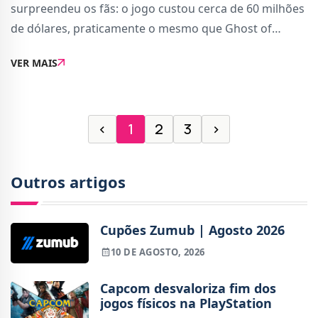
surpreendeu os fãs: o jogo custou cerca de 60 milhões
de dólares, praticamente o mesmo que Ghost of
Tsushima, lançado em 2020. A informação foi
VER MAIS
partilhada por Brian Fleming, cofundador da Sucker
Pun
‹
1
2
3
›
Outros artigos
Cupões Zumub | Agosto 2026
10 DE AGOSTO, 2026
Capcom desvaloriza fim dos
jogos físicos na PlayStation