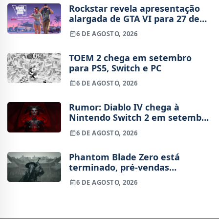
Rockstar revela apresentação
alargada de GTA VI para 27 de
agosto
6 DE AGOSTO, 2026
TOEM 2 chega em setembro
para PS5, Switch e PC
6 DE AGOSTO, 2026
Rumor: Diablo IV chega à
Nintendo Switch 2 em setembro
e vai custar o preço de um jogo
6 DE AGOSTO, 2026
novo
Phantom Blade Zero está
terminado, pré-vendas
começam na próxima semana
6 DE AGOSTO, 2026