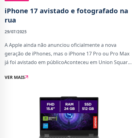
iPhone 17 avistado e fotografado na
rua
29/07/2025
A Apple ainda não anunciou oficialmente a nova
geração de iPhones, mas o iPhone 17 Pro ou Pro Max
já foi avistado em públicoAconteceu em Union Square,
São Francisco, onde dois protótipos em fase de testes
VER MAIS
foram fotografados por um transeunte a