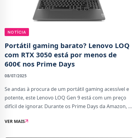
NOTÍCIA
Portátil gaming barato? Lenovo LOQ
com RTX 3050 está por menos de
600€ nos Prime Days
08/07/2025
Se andas à procura de um portátil gaming acessível e
potente, este Lenovo LOQ Gen 9 está com um preço
difícil de ignorar. Durante os Prime Days da Amazon, o
portátil está disponível por apenas 519,83€ (sem IVA),
VER MAIS
com um corte de mais de 100