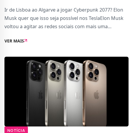
Ir de Lisboa ao Algarve a jogar Cyberpunk 2077? Elon
Musk quer que isso seja possível nos TeslaElon Musk
voltou a agitar as redes sociais com mais uma
promessa futurista: jogar videojogos como Cyberpunk
VER MAIS
2077 durante viagens em modo de condução aut
NOTÍCIA