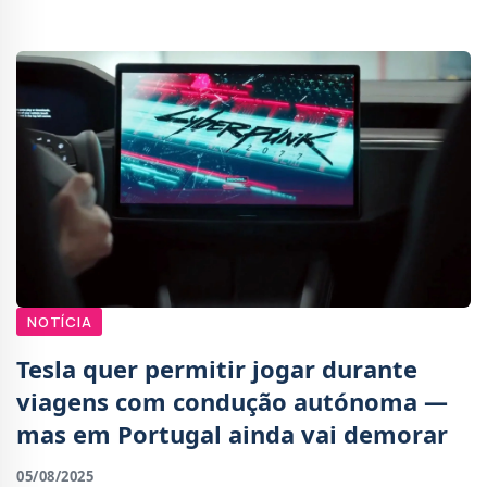
entregar 15% das receitas obtidas na Chin
NOTÍCIA
Tesla quer permitir jogar durante
viagens com condução autónoma —
mas em Portugal ainda vai demorar
05/08/2025