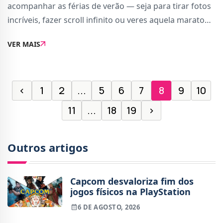
acompanhar as férias de verão — seja para tirar fotos
incríveis, fazer scroll infinito ou veres aquela maratona
de Netflix na praia — então presta atenção a este
VER MAIS
negócio.A Worten está com um
‹
1
2
...
5
6
7
8
9
10
11
...
18
19
›
Outros artigos
Capcom desvaloriza fim dos
jogos físicos na PlayStation
6 DE AGOSTO, 2026