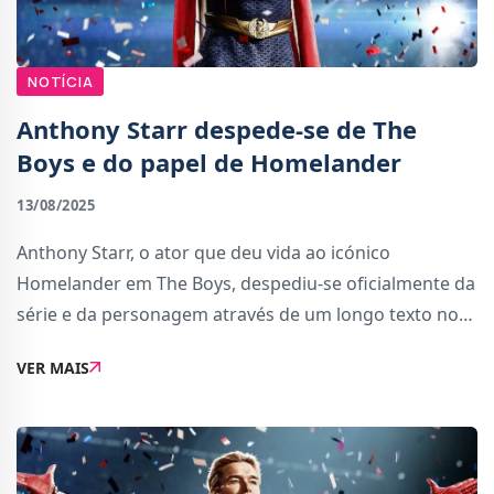
NOTÍCIA
Anthony Starr despede-se de The
Boys e do papel de Homelander
13/08/2025
Anthony Starr, o ator que deu vida ao icónico
Homelander em The Boys, despediu-se oficialmente da
série e da personagem através de um longo texto no
Instagram. A mensagem surge após o fim das
VER MAIS
gravações da próxima temporada, que será também a