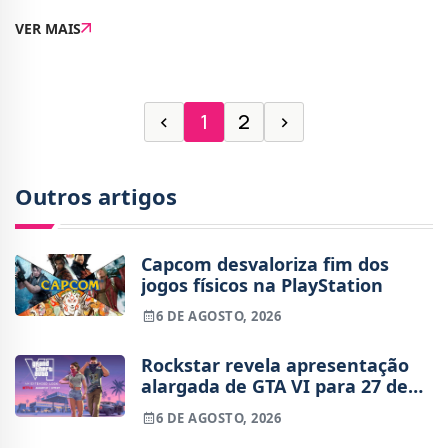
da Casa Branca, de costas, com a sua capa a lembrar a
VER MAIS
bandeira dos Estados Unidos. Mas o deta
‹
1
2
›
Outros artigos
Capcom desvaloriza fim dos
jogos físicos na PlayStation
6 DE AGOSTO, 2026
Rockstar revela apresentação
alargada de GTA VI para 27 de
agosto
6 DE AGOSTO, 2026