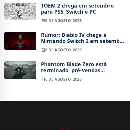
TOEM 2 chega em setembro
para PS5, Switch e PC
6 DE AGOSTO, 2026
Rumor: Diablo IV chega à
Nintendo Switch 2 em setembro
e vai custar o preço de um jogo
6 DE AGOSTO, 2026
novo
Phantom Blade Zero está
terminado, pré-vendas
começam na próxima semana
6 DE AGOSTO, 2026