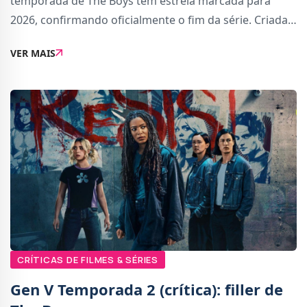
temporada de The Boys tem estreia marcada para
2026, confirmando oficialmente o fim da série. Criada
por Eric Kripke e baseada nas bandas desenhadas de
VER MAIS
Garth Ennis e Darick Robertson, a produção t
CRÍTICAS DE FILMES & SÉRIES
Gen V Temporada 2 (crítica): filler de