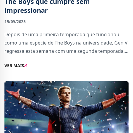
The Boys que cumpre sem
impressionar
15/09/2025
Depois de uma primeira temporada que funcionou
como uma espécie de The Boys na universidade, Gen V
regressa esta semana com uma segunda temporada.
A fórmula anterior mantém-se: jovens com
VER MAIS
superpoderes frequentam uma universidade
concebida especial