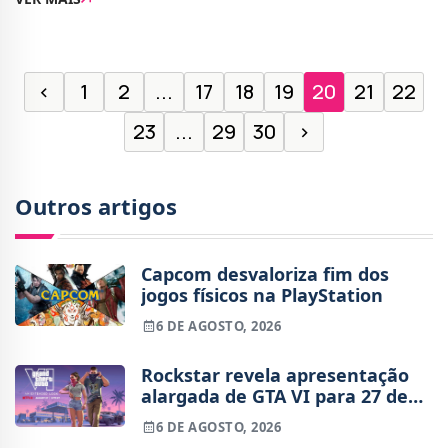
da franquia, já com 10 anos.Embora Th
‹
1
2
...
17
18
19
20
21
22
23
...
29
30
›
Outros artigos
Capcom desvaloriza fim dos
jogos físicos na PlayStation
6 DE AGOSTO, 2026
Rockstar revela apresentação
alargada de GTA VI para 27 de
agosto
6 DE AGOSTO, 2026