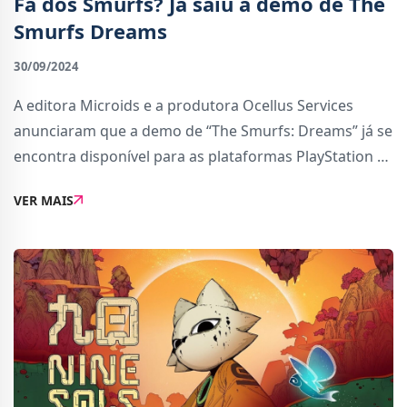
Fã dos Smurfs? Já saiu a demo de The
Smurfs Dreams
30/09/2024
A editora Microids e a produtora Ocellus Services
anunciaram que a demo de “The Smurfs: Dreams” já se
encontra disponível para as plataformas PlayStation 5,
Xbox Series (via Microsoft Store), Nintendo Switch (via
VER MAIS
Nintendo eShop) e PC (via Steam