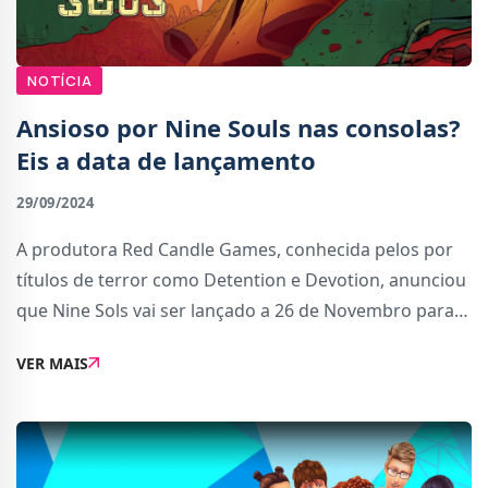
NOTÍCIA
Ansioso por Nine Souls nas consolas?
Eis a data de lançamento
29/09/2024
A produtora Red Candle Games, conhecida pelos por
títulos de terror como Detention e Devotion, anunciou
que Nine Sols vai ser lançado a 26 de Novembro para
PlayStation 5, Xbox Series, PlayStation 4, Xbox One e
VER MAIS
Nintendo SwitchAté agora, o título s