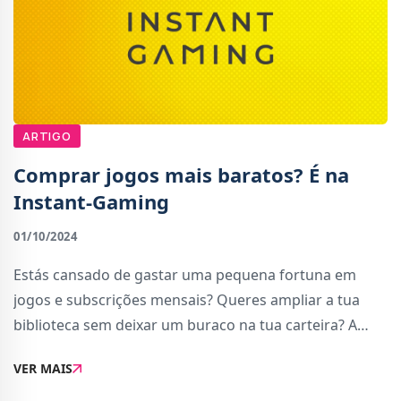
ARTIGO
Comprar jogos mais baratos? É na
Instant-Gaming
01/10/2024
Estás cansado de gastar uma pequena fortuna em
jogos e subscrições mensais? Queres ampliar a tua
biblioteca sem deixar um buraco na tua carteira? A
Instant-Gaming é a solução que procuras. A Instant-
VER MAIS
Gaming é uma loja online onde podes comprar