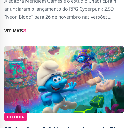
A editora Meridiem Games e o estúdio ChaoticBrain
anunciaram o lançamento do RPG Cyberpunk 2.5D
“Neon Blood” para 26 de novembro nas versões
PlayStation 5, Xbox Series, PlayStation 4, Xbox One,
VER MAIS
Nintendo Switch e PC (via Steam).Em Neon Blood, i
NOTÍCIA