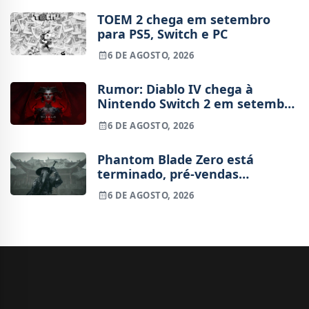
TOEM 2 chega em setembro
para PS5, Switch e PC
6 DE AGOSTO, 2026
Rumor: Diablo IV chega à
Nintendo Switch 2 em setembro
e vai custar o preço de um jogo
6 DE AGOSTO, 2026
novo
Phantom Blade Zero está
terminado, pré-vendas
começam na próxima semana
6 DE AGOSTO, 2026