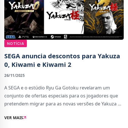
NOTÍCIA
SEGA anuncia descontos para Yakuza
0, Kiwami e Kiwami 2
26/11/2025
A SEGA e o estúdio Ryu Ga Gotoku revelaram um
conjunto de ofertas especiais para os jogadores que
pretendem migrar para as novas versões de Yakuza 0
Director’s Cut, Yakuza Kiwami e Yakuza Kiwami 2 nas
VER MAIS
plataformas da PlayStation 5, Xbox Series e P