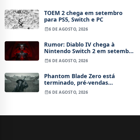
TOEM 2 chega em setembro
para PS5, Switch e PC
6 DE AGOSTO, 2026
Rumor: Diablo IV chega à
Nintendo Switch 2 em setembro
e vai custar o preço de um jogo
6 DE AGOSTO, 2026
novo
Phantom Blade Zero está
terminado, pré-vendas
começam na próxima semana
6 DE AGOSTO, 2026