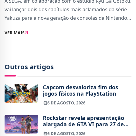
A SEGA, em colaboração com o estúdio Ryu Ga Gotoku,
vai lançar dois dos capítulos mais aclamados da série
Yakuza para a nova geração de consolas da Nintendo.
Considerado um reforço importante para o catálogo
VER MAIS
da consola, a chegada de Yakuza
Outros artigos
Capcom desvaloriza fim dos
jogos físicos na PlayStation
6 DE AGOSTO, 2026
Rockstar revela apresentação
alargada de GTA VI para 27 de
agosto
6 DE AGOSTO, 2026