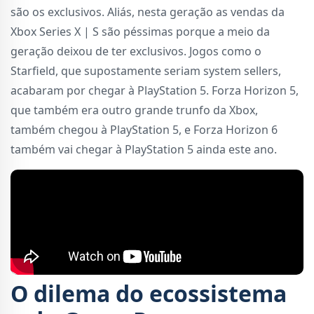
são os exclusivos. Aliás, nesta geração as vendas da
Xbox Series X | S são péssimas porque a meio da
geração deixou de ter exclusivos. Jogos como o
Starfield, que supostamente seriam system sellers,
acabaram por chegar à PlayStation 5. Forza Horizon 5,
que também era outro grande trunfo da Xbox,
também chegou à PlayStation 5, e Forza Horizon 6
também vai chegar à PlayStation 5 ainda este ano.
O dilema do ecossistema