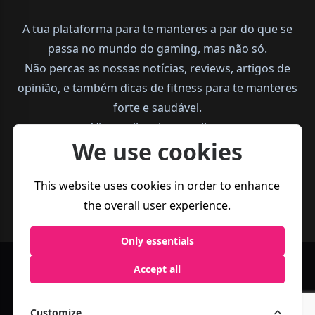
A tua plataforma para te manteres a par do que se
passa no mundo do gaming, mas não só.
Não percas as nossas notícias, reviews, artigos de
opinião, e também dicas de fitness para te manteres
forte e saudável.
Vive melhor, joga melhor.
We use cookies
This website uses cookies in order to enhance
the overall user experience.
Only essentials
Accept all
Política de
Termos e
Business
Privacidade
Condições
Customize