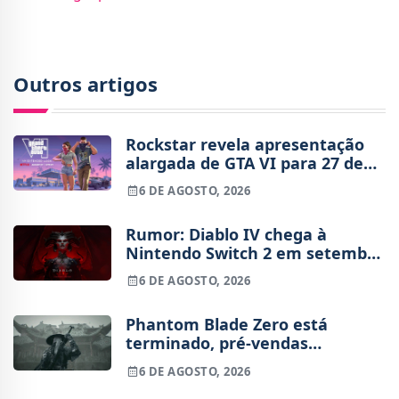
Outros artigos
Rockstar revela apresentação
alargada de GTA VI para 27 de
agosto
6 DE AGOSTO, 2026
Rumor: Diablo IV chega à
Nintendo Switch 2 em setembro
e vai custar o preço de um jogo
6 DE AGOSTO, 2026
novo
Phantom Blade Zero está
terminado, pré-vendas
começam na próxima semana
6 DE AGOSTO, 2026