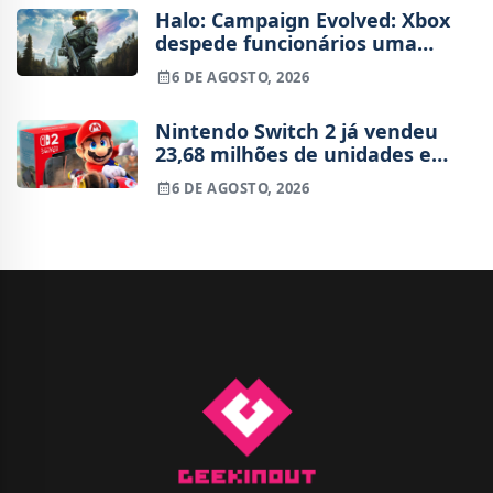
Halo: Campaign Evolved: Xbox
despede funcionários uma
semana após o lançamento
6 DE AGOSTO, 2026
Nintendo Switch 2 já vendeu
23,68 milhões de unidades e
está 4 milhões à frente da
6 DE AGOSTO, 2026
Switch original no mesmo
período