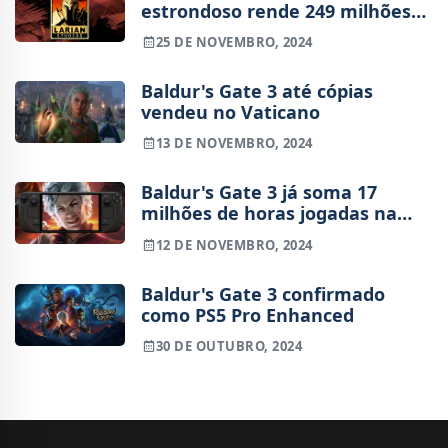
estrondoso rende 249 milhões
de euros para a Larian Studios
25 DE NOVEMBRO, 2024
em 2023
Baldur's Gate 3 até cópias
vendeu no Vaticano
13 DE NOVEMBRO, 2024
Baldur's Gate 3 já soma 17
milhões de horas jogadas na
Steam Deck
12 DE NOVEMBRO, 2024
Baldur's Gate 3 confirmado
como PS5 Pro Enhanced
30 DE OUTUBRO, 2024