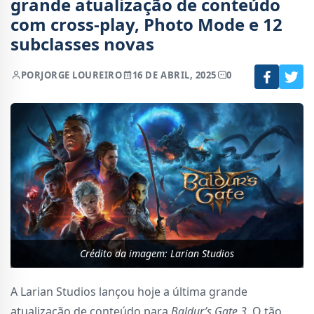
grande atualização de conteúdo
com cross-play, Photo Mode e 12
subclasses novas
POR
JORGE LOUREIRO
16 DE ABRIL, 2025
0
Crédito da imagem: Larian Studios
A Larian Studios lançou hoje a última grande
atualização de conteúdo para
Baldur’s Gate 3
. O tão