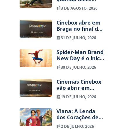
Morales vai entrar
3 DE AGOSTO, 2026
no MCU
Cinebox abre em
Braga no final de
Setembro – Vai
31 DE JULHO, 2026
haver sala IMAX?
Spider-Man Brand
New Day é o início
de uma nova
30 DE JULHO, 2026
trilogia? Tudo o
que sabemos
Cinemas Cinebox
sobre o futuro do
vão abrir em
Peter Parker de
Braga
Tom Holland
19 DE JULHO, 2026
Viana: A Lenda
dos Corações de
Ouro, filme
2 DE JULHO, 2026
animado