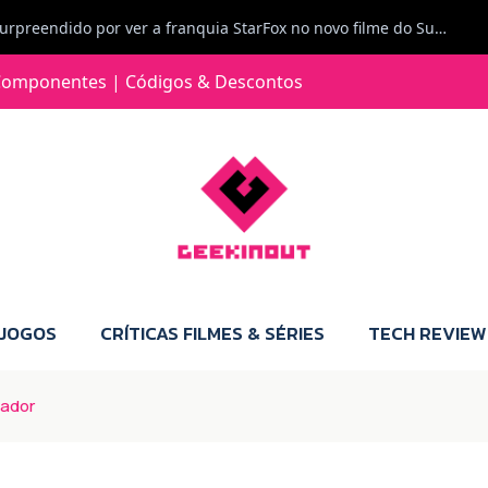
Carlos Ferreira diz: Fiquei surpreendido por ver a franquia StarFox no novo filme do Super Mario Galaxy - O filme. Boa! O tema de espaço está de novo na moda.
Jorge Loureiro | Fearme diz: A versão da Switch 2 tem censura... mas também não perdes muito.
omponentes | Códigos & Descontos
e com vontade para comprar para a Switch 2 :P
Jorge Loureiro | Fearme diz: Boas, obrigado pelo teu comentário. Talvez seja verdade que a Microsoft está a tentar redefinir o futuro dos jogos, mas para uma marca que já trocou de estratégia tantas vezes, é difícil acreditar em mais uma virada de direção. Basta lembrar do Kinect, da aposta no cloud gaming, ou mesmo do discurso de que os exclusivos eram "essenciais": todas essas promessas acabaram por perder força com o tempo. Além disso, há um ponto chave que estás a ignorar: as consolas Xbox. Está à vista que foram praticamente abandonadas. Quem comprou uma Xbox Series X a pensar que ia ser a máquina indispensável para jogar exclusivos, ficou a arder, porque hoje esses jogos chegam também ao PC e, cada vez mais, até à concorrência. Isso mina a identidade da marca e enfraquece a confiança dos jogadores. A PlayStation até pode estar a lançar alguns jogos na Xbox como o Helldivers 2, mas não é o catálogo inteiro. Desta forma, as consolas PS5 continuam a ter valor.
 JOGOS
CRÍTICAS FILMES & SÉRIES
TECH REVIEW
zador