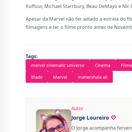
Kuffour, Michael Starrbury, Beau DeMayo e Nic P
Apesar da Marvel não ter adiado a estreia do fi
filmagens e ter o filme pronto antes de Novem
Tags:
marvel cinematic universe
Cinema
Filme
Blade
Marvel
mahershala ali
Autor
Jorge Loureiro
O Jorge acompanha fervero