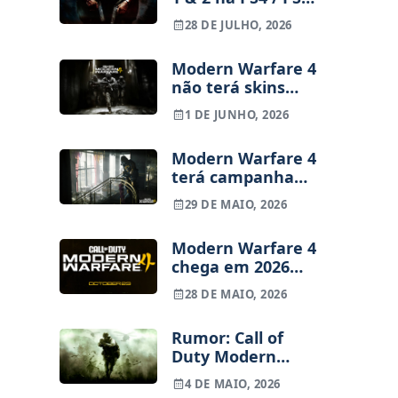
venderam mais de
28 DE JULHO, 2026
7 milhões de
unidades
Modern Warfare 4
não terá skins
extravagantes,
1 DE JUNHO, 2026
garante Infinity
Ward
Modern Warfare 4
terá campanha
offline
29 DE MAIO, 2026
Modern Warfare 4
chega em 2026
com novo conflito
28 DE MAIO, 2026
na Coreia do
Norte
Rumor: Call of
Duty Modern
Warfare 4 poderá
4 DE MAIO, 2026
sair também na