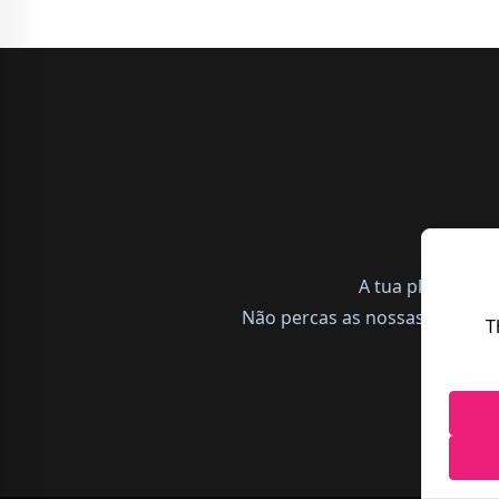
A tua plataform
Não percas as nossas notícias,
T