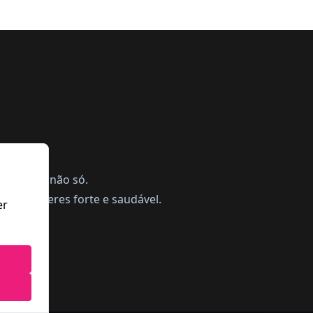
ing, mas não só.
a te manteres forte e saudável.
er