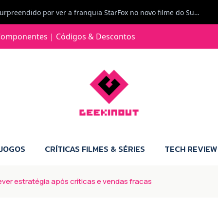
Carlos Ferreira diz: Fiquei surpreendido por ver a franquia StarFox no novo filme do Super Mario Galaxy - O filme. Boa! O tema de espaço está de novo na moda.
Jorge Loureiro | Fearme diz: A versão da Switch 2 tem censura... mas também não perdes muito.
omponentes | Códigos & Descontos
e com vontade para comprar para a Switch 2 :P
Jorge Loureiro | Fearme diz: Boas, obrigado pelo teu comentário. Talvez seja verdade que a Microsoft está a tentar redefinir o futuro dos jogos, mas para uma marca que já trocou de estratégia tantas vezes, é difícil acreditar em mais uma virada de direção. Basta lembrar do Kinect, da aposta no cloud gaming, ou mesmo do discurso de que os exclusivos eram "essenciais": todas essas promessas acabaram por perder força com o tempo. Além disso, há um ponto chave que estás a ignorar: as consolas Xbox. Está à vista que foram praticamente abandonadas. Quem comprou uma Xbox Series X a pensar que ia ser a máquina indispensável para jogar exclusivos, ficou a arder, porque hoje esses jogos chegam também ao PC e, cada vez mais, até à concorrência. Isso mina a identidade da marca e enfraquece a confiança dos jogadores. A PlayStation até pode estar a lançar alguns jogos na Xbox como o Helldivers 2, mas não é o catálogo inteiro. Desta forma, as consolas PS5 continuam a ter valor.
 JOGOS
CRÍTICAS FILMES & SÉRIES
TECH REVIEW
rever estratégia após críticas e vendas fracas