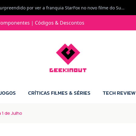
Carlos Ferreira diz: Fiquei surpreendido por ver a franquia StarFox no novo filme do Super Mario Galaxy - O filme. Boa! O tema de espaço está de novo na moda.
Jorge Loureiro | Fearme diz: A versão da Switch 2 tem censura... mas também não perdes muito.
omponentes | Códigos & Descontos
e com vontade para comprar para a Switch 2 :P
Jorge Loureiro | Fearme diz: Boas, obrigado pelo teu comentário. Talvez seja verdade que a Microsoft está a tentar redefinir o futuro dos jogos, mas para uma marca que já trocou de estratégia tantas vezes, é difícil acreditar em mais uma virada de direção. Basta lembrar do Kinect, da aposta no cloud gaming, ou mesmo do discurso de que os exclusivos eram "essenciais": todas essas promessas acabaram por perder força com o tempo. Além disso, há um ponto chave que estás a ignorar: as consolas Xbox. Está à vista que foram praticamente abandonadas. Quem comprou uma Xbox Series X a pensar que ia ser a máquina indispensável para jogar exclusivos, ficou a arder, porque hoje esses jogos chegam também ao PC e, cada vez mais, até à concorrência. Isso mina a identidade da marca e enfraquece a confiança dos jogadores. A PlayStation até pode estar a lançar alguns jogos na Xbox como o Helldivers 2, mas não é o catálogo inteiro. Desta forma, as consolas PS5 continuam a ter valor.
 JOGOS
CRÍTICAS FILMES & SÉRIES
TECH REVIEW
1 de Julho