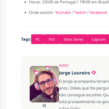
Horas: 23h00 de Portugal / 19h00 em Brasíl
Onde assistir:
Youtube
/
Twitch
/
Facebook
Tags:
PC
PS5
Xbox Series
Capcom
Autor
Jorge Loureiro
O Jorge acompanha fervero
anos. Odeia que lhe pergun
não consegue escolher. Qua
está provavelmente no giná
o Son Goku.