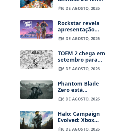
dos jogos físicos
6 DE AGOSTO, 2026
na PlayStation
Rockstar revela
apresentação
alargada de GTA
6 DE AGOSTO, 2026
VI para 27 de
agosto
TOEM 2 chega em
setembro para
PS5, Switch e PC
6 DE AGOSTO, 2026
Phantom Blade
Zero está
terminado, pré-
6 DE AGOSTO, 2026
vendas começam
na próxima
Halo: Campaign
semana
Evolved: Xbox
despede
6 DE AGOSTO, 2026
funcionários uma