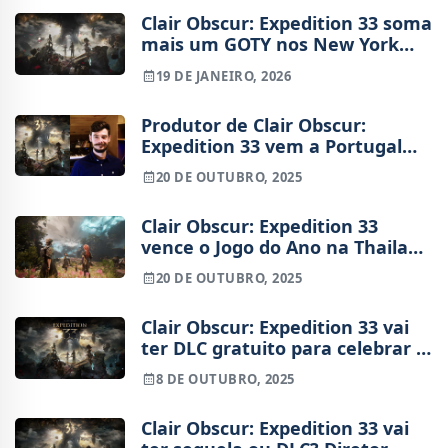
Clair Obscur: Expedition 33 soma
mais um GOTY nos New York
Game Awards
19 DE JANEIRO, 2026
Produtor de Clair Obscur:
Expedition 33 vem a Portugal
falar sobre a importância do
20 DE OUTUBRO, 2025
som nos videojogos
Clair Obscur: Expedition 33
vence o Jogo do Ano na Thailand
Game Show 2025
20 DE OUTUBRO, 2025
Clair Obscur: Expedition 33 vai
ter DLC gratuito para celebrar 5
milhões de vendas
8 DE OUTUBRO, 2025
Clair Obscur: Expedition 33 vai