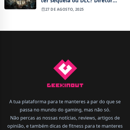
ter sequela ou DLC? Diretor
criativo comenta sobre o futuro
27 DE AGOSTO, 2025
da série
A tua plataforma para te manteres a par do que se
passa no mundo do gaming, mas não só.
Não percas as nossas notícias, reviews, artigos de
opinião, e também dicas de fitness para te manteres