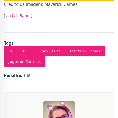
Crédito da imagem: Maverick Games
(via
GT Planet
)
Tags:
PC
PS5
Xbox Series
Maverick Games
Jogos de Corridas
Partilha: