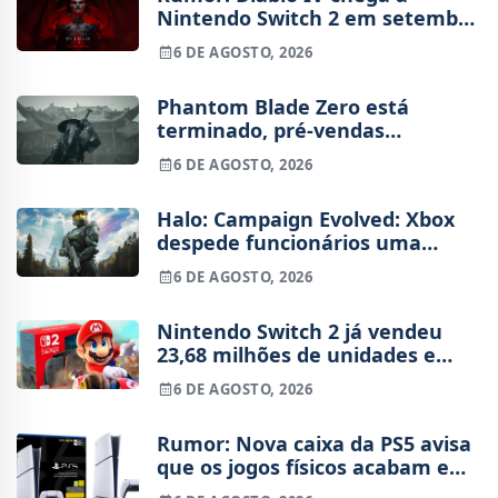
Nintendo Switch 2 em setembro
e vai custar o preço de um jogo
6 DE AGOSTO, 2026
novo
Phantom Blade Zero está
terminado, pré-vendas
começam na próxima semana
6 DE AGOSTO, 2026
Halo: Campaign Evolved: Xbox
despede funcionários uma
semana após o lançamento
6 DE AGOSTO, 2026
Nintendo Switch 2 já vendeu
23,68 milhões de unidades e
está 4 milhões à frente da
6 DE AGOSTO, 2026
Switch original no mesmo
período
Rumor: Nova caixa da PS5 avisa
que os jogos físicos acabam em
2028