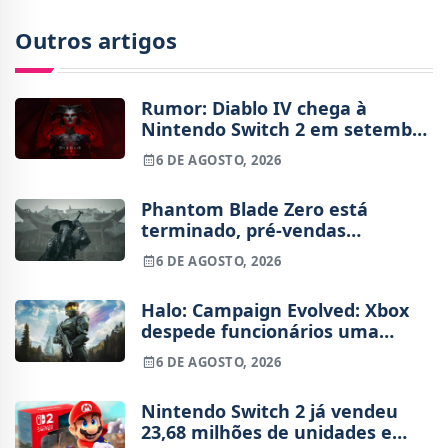
Outros artigos
Rumor: Diablo IV chega à
Nintendo Switch 2 em setembro
e vai custar o preço de um jogo
6 DE AGOSTO, 2026
novo
Phantom Blade Zero está
terminado, pré-vendas
começam na próxima semana
6 DE AGOSTO, 2026
Halo: Campaign Evolved: Xbox
despede funcionários uma
semana após o lançamento
6 DE AGOSTO, 2026
Nintendo Switch 2 já vendeu
23,68 milhões de unidades e