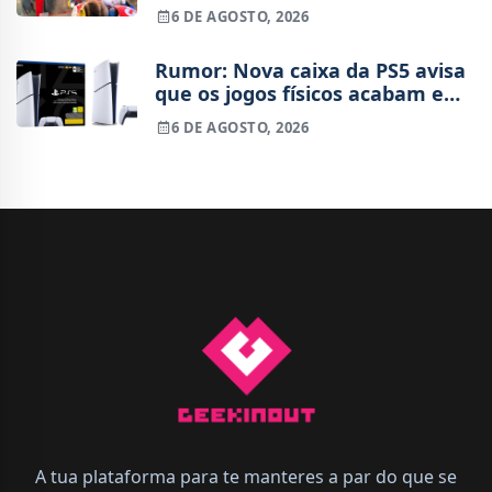
está 4 milhões à frente da
6 DE AGOSTO, 2026
Switch original no mesmo
período
Rumor: Nova caixa da PS5 avisa
que os jogos físicos acabam em
2028
6 DE AGOSTO, 2026
A tua plataforma para te manteres a par do que se